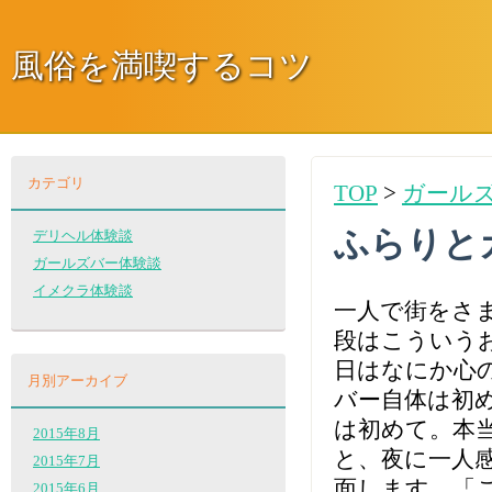
風俗を満喫するコツ
カテゴリ
TOP
>
ガール
ふらりと
デリヘル体験談
ガールズバー体験談
イメクラ体験談
一人で街をさ
段はこういう
日はなにか心
月別アーカイブ
バー自体は初
は初めて。本
2015年8月
と、夜に一人
2015年7月
面します。「
2015年6月