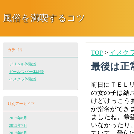
風俗を満喫するコツ
カテゴリ
TOP
>
イメク
最後は正
デリヘル体験談
ガールズバー体験談
イメクラ体験談
前日にＴＥＬ
の女の子は結
けどけっこう
月別アーカイブ
か指名ができ
ましたね。希
2015年8月
いなかったり
2015年7月
ていて、受付
2015年6月