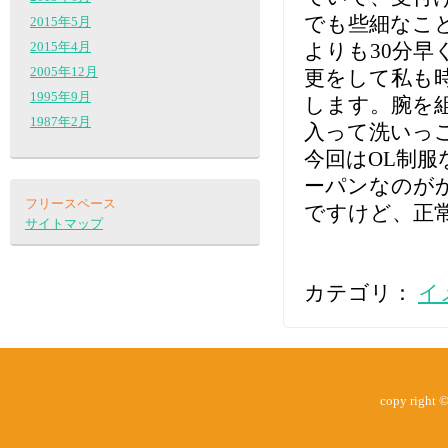
でも些細なこ
2015年5月
よりも30分早
2015年4月
2005年12月
更をして私も
1995年9月
します。腕を
1987年2月
入って洗いっ
今回はOL制
ーパンなのが
フリースペース
ですけど、正
サイトマップ
カテゴリ：
イ
copy right 