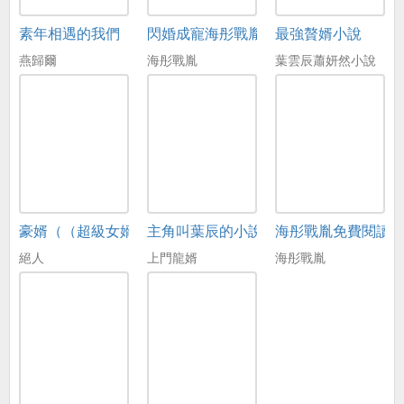
素年相遇的我們
閃婚成寵海彤戰胤免費在線閱讀
最強贅婿小說
燕歸爾
海彤戰胤
葉雲辰蕭妍然小說
豪婿（（超級女婿）韓三千蘇迎夏）
主角叫葉辰的小說
海彤戰胤免費閱讀
絕人
上門龍婿
海彤戰胤