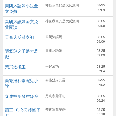
秦朗沐語嫣小說全
神豪我真的是大反派啊
08-25
09:09
文免費
秦朗沐語嫣全文免
神豪我真的是大反派啊
08-25
09:09
費閱讀
天命大反派秦朗
秦朗沐語嫣
08-25
09:09
我氣運之子是大反
秦朗沐語嫣
08-25
09:09
派
葉飛太極玉
一起成功
08-25
07:04
秦微淺和秦碗兒小
秦薇淺封九辭
08-25
07:02
說
穿成被圈禁在冷院
楚昀寧蕭景珩
08-25
06:24
蕭王_您今天後悔了
楚昀寧蕭景珩
08-25
05:18
嗎