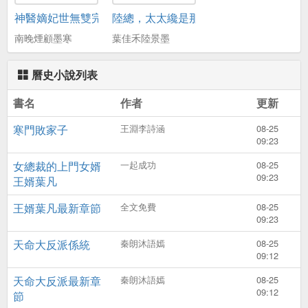
神醫嫡妃世無雙完整版免費閱讀全文
陸總，太太纔是那晚的白月光葉佳禾陸
南晚煙顧墨寒
葉佳禾陸景墨
曆史小說列表
書名
作者
更新
寒門敗家子
王淵李詩涵
08-25
09:23
女總裁的上門女婿
一起成功
08-25
09:23
王婿葉凡
王婿葉凡最新章節
全文免費
08-25
09:23
天命大反派係統
秦朗沐語嫣
08-25
09:12
天命大反派最新章
秦朗沐語嫣
08-25
09:12
節