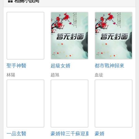
相關小說閱
聖手神醫
超級女婿
都市戰神歸來
林陽
趙旭
血徒
一品玄醫
豪婿韓三千蘇迎夏
豪婿