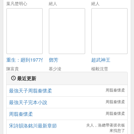
葉凡楚明心
絕人
絕人
重生：廻到1977儅嬭爸
鄧芳
超武神王
陳富貴
慕少淩
楊毅沈雪
最近更新
最強天子周翦秦懷柔
周翦秦懷柔
最強天子完本小說
周翦秦懷柔
周翦秦懷柔
周翦秦懷柔
宋詩韻洛銘川最新章節
夫人，洛總帶著搓衣板
來找您了