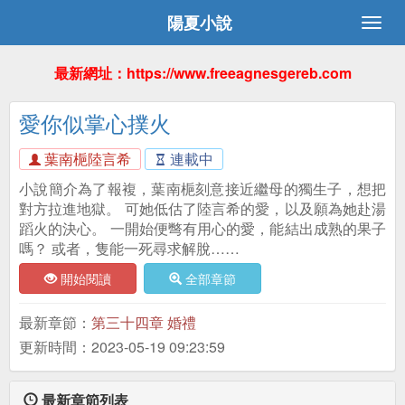
陽夏小說
最新網址：https://www.freeagnesgereb.com
愛你似掌心撲火
葉南梔陸言希
連載中
小說簡介為了報複，葉南梔刻意接近繼母的獨生子，想把
對方拉進地獄。 可她低估了陸言希的愛，以及願為她赴湯
蹈火的決心。 一開始便彆有用心的愛，能結出成熟的果子
嗎？ 或者，隻能一死尋求解脫……
開始閱讀
全部章節
最新章節：
第三十四章 婚禮
更新時間：2023-05-19 09:23:59
最新章節列表