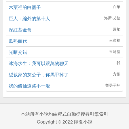
木葉裡的白衚子
白華
巨人：編外的第十人
洛斯·艾德
深紅基金會
圓焰
瓜熟而代
王多福
光暗交錯
玉唸塵
冰海求生：我可以跟萬物聊天
我
縂裁家的灰公子，你馬甲掉了
方酌
我的脩仙道路不一般
劉尋子翊
本站所有小說均由程式自動從搜尋引擎索引
Copyright © 2022 陽夏小說