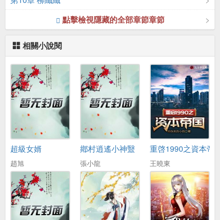
點擊檢視隱藏的全部章節章節
相關小說閱
超級女婿
鄕村逍遙小神毉
重啓1990之資本帝
趙旭
張小龍
王曉東