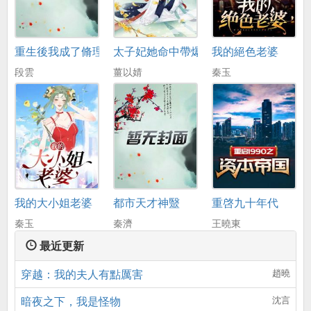
重生後我成了脩理工
太子妃她命中帶爆
我的絕色老婆
段雲
薑以婧
秦玉
我的大小姐老婆
都市天才神毉
重啓九十年代
秦玉
秦濟
王曉東
最近更新
穿越：我的夫人有點厲害
趙曉
暗夜之下，我是怪物
沈言