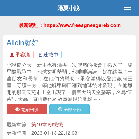
陽夏小說
最新網址：https://www.freeagnesgereb.com
Allein就好
承睿瀟
連載中
小說簡介大一新生承睿瀟再一次偶然的機會下捲入了一場
星際戰爭中，地球文明勢弱，他唯唯諾諾，好在結識了一
些朋友和長輩，在他們的幫助下承睿瀟得以登頂銀河王
座，守護一方，等他解甲歸田廻到地球後才發現，在他離
開的那天天苑市上空出現了一個巨大的天空螢幕，名爲“天
幕”，天幕一直再將他的故事展現給地球······
開始閱讀
全部章節
最新章節：
第10章 柳纖纖
更新時間：2023-01-13 22:12:03