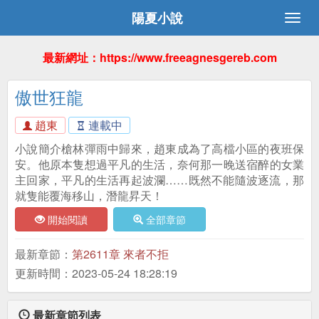
陽夏小說
最新網址：https://www.freeagnesgereb.com
傲世狂龍
趙東
連載中
小說簡介槍林彈雨中歸來，趙東成為了高檔小區的夜班保
安。他原本隻想過平凡的生活，奈何那一晚送宿醉的女業
主回家，平凡的生活再起波瀾……既然不能隨波逐流，那
就隻能覆海移山，潛龍昇天！
開始閱讀
全部章節
最新章節：
第2611章 來者不拒
更新時間：2023-05-24 18:28:19
最新章節列表