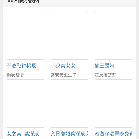
相關小說閱
不敗戰神楊辰
小說秦安安
龍王醫婿
楊辰秦惜
秦安安重生了
江辰唐楚楚
安之素_葉瀾成
入骨寵婚葉瀾成安之素
慕言深溫爾晚免費