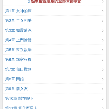
點擊檢視隱藏的全部章節章節
第1章 女神的床
第2章 二女相爭
第3章 如履薄冰
第4章 上門搶婚
第5章 眾叛親離
第6章 魏家報複
第7章 傷口撒鹽
第8章 閃婚
第9章 前女友
第10章 踩在腳下
第11章 算什麼男人