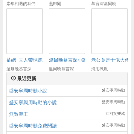
素年相遇的我們
燕歸爾
慕言深溫爾晚
慕總_夫人帶球跑了
溫爾晚慕言深小說免費
老公竟是千億大佬
溫爾晚慕言深
溫爾晚慕言深
海彤戰胤
最近更新
盛安寧周時勳小說
盛安寧周時勳
盛安寧與周時勳的小說
盛安寧周時勳
無敵聖王
江河於樂瑤
盛安寧周時勳免費閱讀
盛安寧周時勳