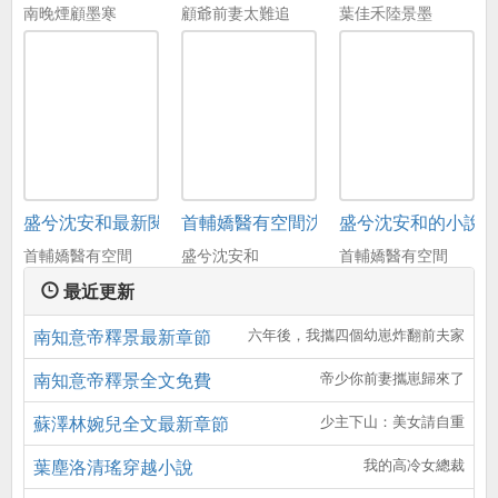
南晚煙顧墨寒
顧爺前妻太難追
葉佳禾陸景墨
盛兮沈安和最新閱讀免費
首輔嬌醫有空間沈安和
盛兮沈安和的小說
首輔嬌醫有空間
盛兮沈安和
首輔嬌醫有空間
最近更新
南知意帝釋景最新章節
六年後，我攜四個幼崽炸翻前夫家
南知意帝釋景全文免費
帝少你前妻攜崽歸來了
蘇澤林婉兒全文最新章節
少主下山：美女請自重
葉塵洛清瑤穿越小說
我的高冷女總裁