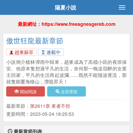
陽夏小說
最新網址：https://www.freeagnesgereb.com
傲世狂龍最新章節
趙東蘇菲
連載中
小說簡介槍林彈雨中歸來，趙東成為了高檔小區的夜班保
安。他原本隻想過平凡的生活，奈何那一晚送宿醉的女業
主回家，平凡的生活再起波瀾……既然不能隨波逐流，那
就隻能覆海移山，潛龍昇天！
開始閱讀
全部章節
最新章節：
第2611章 來者不拒
更新時間：2023-05-24 18:25:53
最新章節列表