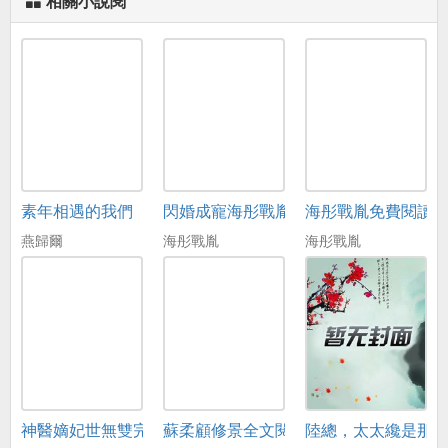
相關小說閱
素年相遇的我們
閃婚成寵海彤戰胤免費在線閱讀
海彤戰胤免費閱讀
燕歸爾
海彤戰胤
海彤戰胤
神醫嫡妃世無雙完整版免費閱讀全文
蘇柔顧修景全文閱讀
陸總，太太纔是那