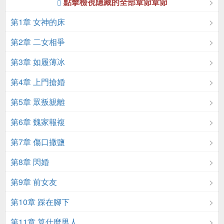
點擊檢視隱藏的全部章節章節
第1章 女神的床
第2章 二女相爭
第3章 如履薄冰
第4章 上門搶婚
第5章 眾叛親離
第6章 魏家報複
第7章 傷口撒鹽
第8章 閃婚
第9章 前女友
第10章 踩在腳下
第11章 算什麼男人