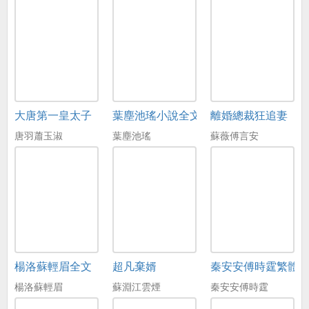
大唐第一皇太子
葉塵池瑤小說全文免費閱讀
離婚總裁狂追妻
唐羽蕭玉淑
葉塵池瑤
蘇薇傅言安
楊洛蘇輕眉全文
超凡棄婿
秦安安傅時霆繁體
楊洛蘇輕眉
蘇淵江雲煙
秦安安傅時霆