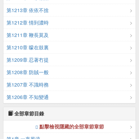
第1213章 依依不捨
第1212章 情到濃時
第1211章 鞭長莫及
第1210章 矇在鼓裏
第1209章 忍著冇提
第1208章 防賊一般
第1207章 不識時務
第1206章 不知變通
全部章節目錄
點擊檢視隱藏的全部章節章節
第1章 一夜風流