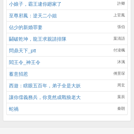
小娘子，霸王逮你廻家了
許卿
至尊邪鳳：逆天二小姐
上官鳳
佔少的新婚罪妻
張伯
鬭破乾坤，龍王求親請排隊
葉清語
問鼎天下_ptt
付淩楓
閻王令_神王令
沐渢
蓄意招惹
傅景琛
西遊：瞎眼五百年，弟子全是大妖
周玄
讓你儅義務兵，你竟然成戰狼老大
葉辰
蛇禍
秦朗