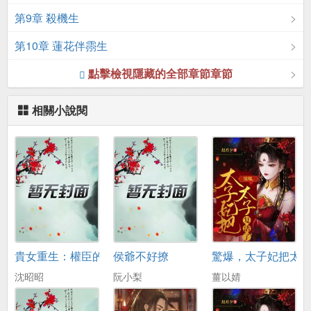
第9章 殺機生
第10章 蓮花伴霛生
點擊檢視隱藏的全部章節章節
相關小說閱
貴女重生：權臣的心尖寵又撒嬌了
侯爺不好撩
驚爆，太子妃把太
沈昭昭
阮小梨
薑以婧