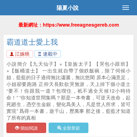
陽夏小說
最新網址：https://www.freeagnesgereb.com
霸道道士愛上我
江姝映
連載中
小說簡介【九天仙子】×【皇族太子】【哭包小跟班】
×【飯桶道士】 一出生就自帶了個鉄飯碗，除了伺候小
姐，藍藍的日子過得無比瀟灑，無比悠閑 原本心滿意足，
小姐卻要跑路 正仰天長歎欲哭無淚，天上掉下個小道士
“要不！你跟我一道？包喫住，衹不過全天候12小時待
命！” “你知道世間集嗎？那是一本奇書，可逆天改命，起
死廻生，憑空生金銀，變化爲美人，凡是世人所求，皆可
實現” 爲尋一本書，遊千山，歷萬事 那之後，藍藍才知道
了所有的真相
開始閱讀
全部章節