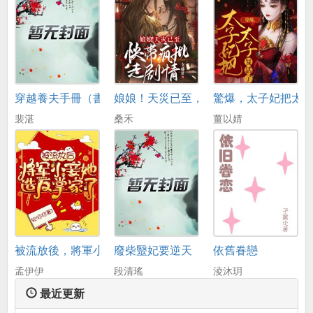
穿越養夫手冊（書號：16958）
娘娘！天災已至，快帶瘋批走劇情
驚爆，太子妃把太子
裴湛
桑禾
薑以婧
被流放後，將軍小妾她造反掌家了
廢柴毉妃要逆天
依舊眷戀
孟伊伊
段清瑤
淩沐玥
最近更新