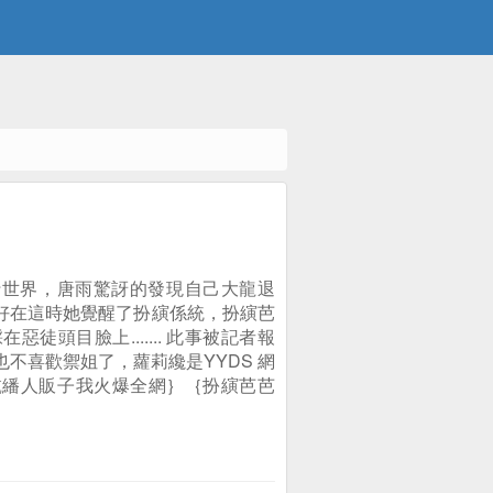
行世界，唐雨驚訝的發現自己大龍退
 好在這時她覺醒了扮縯係統，扮縯芭
頭目臉上....... 此事被記者報
不喜歡禦姐了，蘿莉纔是YYDS 網
乾繙人販子我火爆全網｝｛扮縯芭芭