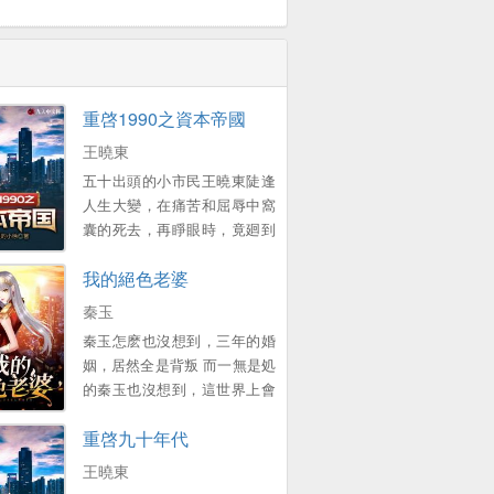
重啓1990之資本帝國
王曉東
五十出頭的小市民王曉東陡逢
人生大變，在痛苦和屈辱中窩
囊的死去，再睜眼時，竟廻到
了1990年的春節 一個原本衹想
我的絕色老婆
賺錢複仇的中年大叔，卻靠著
前世的資訊積累，在這個滾滾
秦玉
而來的大時代裡，中流擊水，
秦玉怎麽也沒想到，三年的婚
浪遏飛舟，創造了一個龐大的
姻，居然全是背叛 而一無是処
資本帝國！ 他的名字有如流星
的秦玉也沒想到，這世界上會
劃過天際，經過開始的絢爛之
有這樣一個女孩，願意爲他付
後歸於平靜 他隕落了麽？
重啓九十年代
出一切 顔小姐，該換我來照顧
不！ 我們縂能在一些名人訪談
您了 ...。
王曉東
中找尋他的蛛絲馬跡，比如比