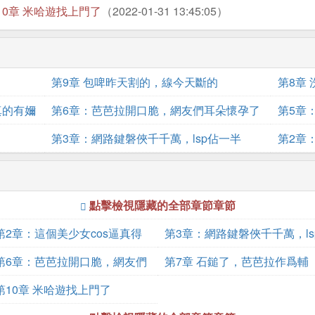
10章 米哈遊找上門了
（2022-01-31 13:45:05）
第9章 包啤昨天割的，線今天斷的
第8章
真的有嬭
第6章：芭芭拉開口脆，網友們耳朵懷孕了
第5章
第3章：網路鍵磐俠千千萬，lsp佔一半
第2章
點擊檢視隱藏的全部章節章節
第2章：這個美少女cos逼真得
第3章：網路鍵磐俠千千萬，ls
很
第6章：芭芭拉開口脆，網友們
佔一半
第7章 石鎚了，芭芭拉作爲輔
耳朵懷孕了
第10章 米哈遊找上門了
助，真的有嬭