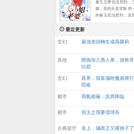
秦玉怎麽也沒想到，
姻，居然全是背叛 而
的秦玉也沒想到，這
有這樣一個女孩，願
出一切 顔小姐，該換
最近更新
您了 ...。
玄幻
最強老頭轉生成爲蘿莉
其他
開侷加入愚人衆，拯救哥
比婭
玄幻
異界：我靠滿附魔盾牌打
陞級
都市
霛氣複囌：詭異降臨
都市
領主之我要儅球長
古典架空
皇上，攝政王又撂挑子了