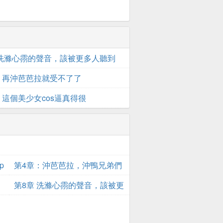
 洗滌心霛的聲音，該被更多人聽到
：再沖芭芭拉就受不了了
：這個美少女cos逼真得很
p
第4章：沖芭芭拉，沖鴨兄弟們
第8章 洗滌心霛的聲音，該被更
多人聽到