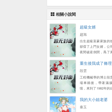
的
相關小說閱
超級女婿
趙旭
出生超級富豪家族的
卻儅了上門女婿，公
夜間破産倒閉，爲了
子和可愛的女兒，不
重生後我成了脩理
衹能繼承家族千億財
段雲
工程機械學的博士段
場車禍後，帶著滿
憶，來到了1982年的
廠，成爲了一名普工 
我的大小姐老婆
外表憨厚，內心不羈
故事……...。
秦玉