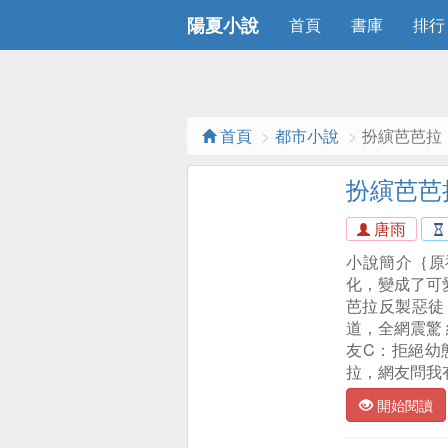
陽夏小說
首頁
書庫
排行
首頁
都市小說
扮縯芭芭拉
扮縯芭芭
唐雨
小說簡介｛原
化，變成了可
芭拉反製惡徒，
道，全網震驚
友C：拒絕幼
拉，網友問我
開始閱讀