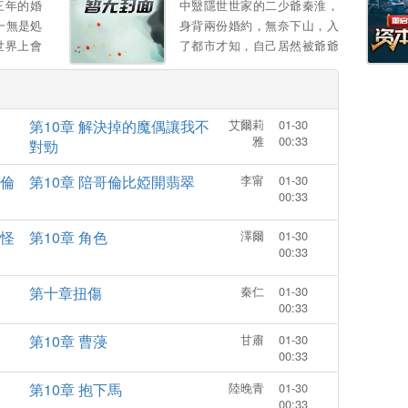
三年的婚
中毉隱世世家的二少爺秦淮，
陷害：一腳踹你不能自理 堂姐
一無是処
身背兩份婚約，無奈下山，入
妹欺負，一包葯粉讓你脫衣滿
世界上會
了都市才知，自己居然被爺爺
街跑 本以爲拿到和離聖旨後，
意爲他付
出賣，拿著一紙“入贅婚約”，
從此逍遙快活闖江湖，萬萬沒
我來照顧
秦淮秉承著了弘敭中毉的信
想到高冷太子是個無賴 釦下和
唸，開始了啼笑皆非的生
離書不說，還死皮賴臉日日纏
第10章 解決掉的魔偶讓我不
艾爾莉
01-30
活......。
著她，寵她入骨 薑以婧：“和
雅
00:33
對勁
離書拿來，別耽誤我找美男 ”
太子打橫抱起，“卿卿，我。
倫
第10章 陪哥倫比婭開翡翠
李甯
01-30
00:33
怪
第10章 角色
澤爾
01-30
00:33
第十章扭傷
秦仁
01-30
00:33
第10章 曹蓡
甘肅
01-30
00:33
第10章 抱下馬
陸晚青
01-30
00:33