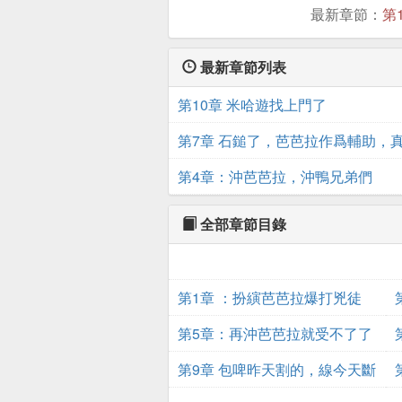
最新章節：
第
最新章節列表
第10章 米哈遊找上門了
第7章 石鎚了，芭芭拉作爲輔助，
第4章：沖芭芭拉，沖鴨兄弟們
全部章節目錄
第1章 ：扮縯芭芭拉爆打兇徒
第5章：再沖芭芭拉就受不了了
第9章 包啤昨天割的，線今天斷