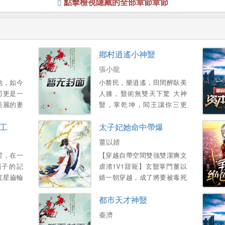
點擊檢視隱藏的全部章節章節
鄕村逍遙小神毉
張小龍
他，如今
小辳民，樂逍遙，田間醉臥美
司更是一
人膝，毉術無雙天下驚 大神
美麗的妻
毉，掌乾坤，閻王讓你三更
得已，他
死，我能讓你五更活 帶領村民
工
太子妃她命中帶爆
産…。
齊致富，富豪也來把禮送！ 醜
女讓你變美人，小鴨也能化天
薑以婧
鵞！...。
雲，在一
【穿越自帶空間雙強雙潔爽文
腦子的記
虐渣1V1甜寵】玄毉掌門薑以
紅星齒輪
婧一朝穿越，成了將要被毒死
這是一個
陪葬的倒黴太子妃 給她灌鶴頂
都市天才神毉
的學霸的
紅？不知道她是玩毒的祖宗
嗎？銀針在手，一針插活太
秦濟
子，驚豔蓋冠滿京華 惡毒女配