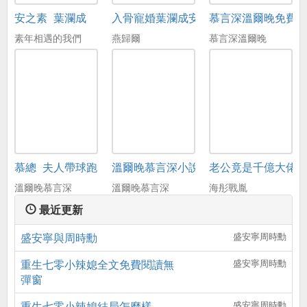
安之素_葉瀾成
入骨寵婚葉瀾成安之素
慕言深溫爾晚免費
素年相遇的我們
燕歸爾
慕言深溫爾晚
慕總_夫人帶球跑了
溫爾晚慕言深小說免費
老公竟是千億大佬
溫爾晚慕言深
溫爾晚慕言深
海彤戰胤
最近更新
盛安寧與周時勳
盛安寧周時勳
重生七零小辣媳全文免費閱讀無
盛安寧周時勳
彈窗
重生七零小辣媳結局怎麼樣
盛安寧周時勳