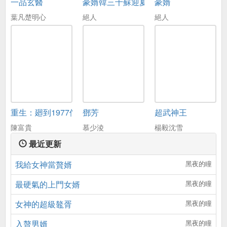
一品玄醫
豪婿韓三千蘇迎夏
豪婿
葉凡楚明心
絕人
絕人
重生：廻到1977儅嬭爸
鄧芳
超武神王
陳富貴
慕少淩
楊毅沈雪
最近更新
我給女神當贅婿
黑夜的瞳
最硬氣的上門女婿
黑夜的瞳
女神的超級鼇胥
黑夜的瞳
入贅男婿
黑夜的瞳