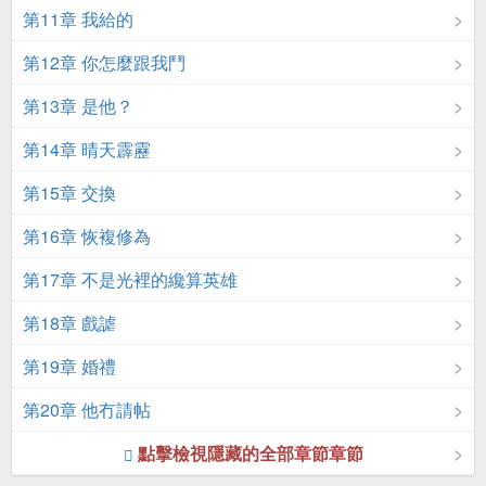
第11章 我給的
第12章 你怎麼跟我鬥
第13章 是他？
第14章 晴天霹靂
第15章 交換
第16章 恢複修為
第17章 不是光裡的纔算英雄
第18章 戲謔
第19章 婚禮
第20章 他冇請帖
點擊檢視隱藏的全部章節章節