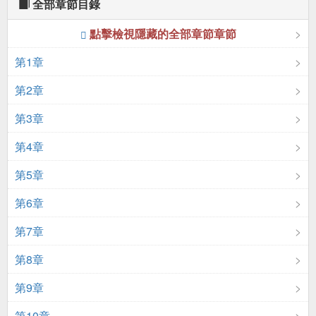
全部章節目錄
點擊檢視隱藏的全部章節章節
第1章
第2章
第3章
第4章
第5章
第6章
第7章
第8章
第9章
第10章