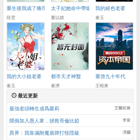
重生後我成了脩理工
太子妃她命中帶爆
我的絕色老婆
段雲
薑以婧
秦玉
我的大小姐老婆
都市天才神毉
重啓九十年代
秦玉
秦濟
王曉東
最近更新
最強老頭轉生成爲蘿莉
艾爾莉雅
開侷加入愚人衆，拯救哥倫比婭
李甯
異界：我靠滿附魔盾牌打怪陞級
澤爾