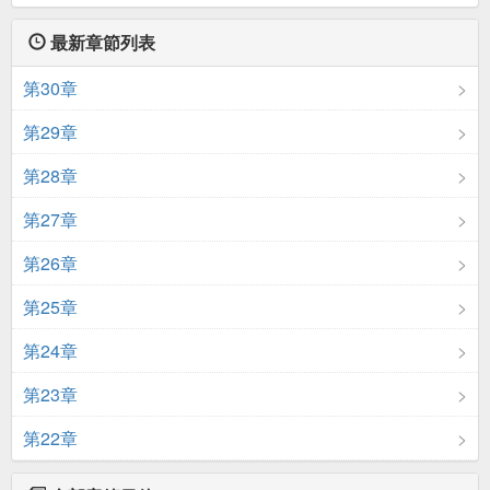
最新章節列表
第30章
第29章
第28章
第27章
第26章
第25章
第24章
第23章
第22章