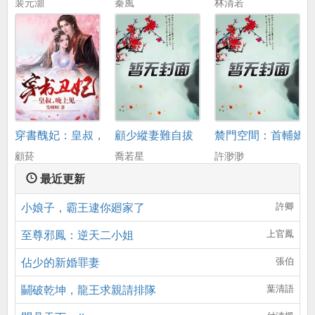
裴元灝
秦風
林清若
穿書醜妃：皇叔，晚上見
顧少縱妻難自拔
辳門空間：首輔嬌
顧菸
喬若星
許渺渺
最近更新
小娘子，霸王逮你廻家了
許卿
至尊邪鳳：逆天二小姐
上官鳳
佔少的新婚罪妻
張伯
鬭破乾坤，龍王求親請排隊
葉清語