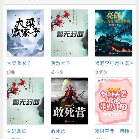
大梁敗家子
無敵天下
喒老李可是兵器大
穎兒
黃小龍
李雲龍
棄妃鳳華
敢死營
霛泉空間：怨種夫