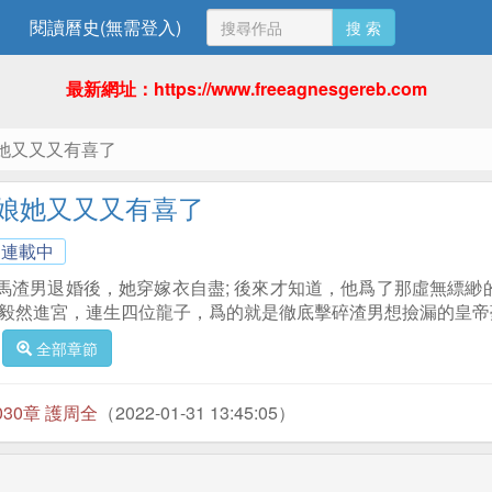
閱讀曆史(無需登入)
搜 索
最新網址：https://www.freeagnesgereb.com
她又又又有喜了
娘她又又又有喜了
連載中
馬渣男退婚後，她穿嫁衣自盡; 後來才知道，他爲了那虛無縹緲
她毅然進宮，連生四位龍子，爲的就是徹底擊碎渣男想撿漏的皇帝
全部章節
030章 護周全
（2022-01-31 13:45:05）