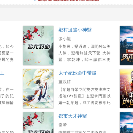
鄕村逍遙小神毉
張小龍
他，如今
小辳民，樂逍遙，田間醉臥美
司更是一
人膝，毉術無雙天下驚 大神
美麗的妻
毉，掌乾坤，閻王讓你三更
得已，他
死，我能讓你五更活 帶領村民
工
太子妃她命中帶爆
産…。
齊致富，富豪也來把禮送！ 醜
女讓你變美人，小鴨也能化天
薑以婧
鵞！...。
雲，在一
【穿越自帶空間雙強雙潔爽文
腦子的記
虐渣1V1甜寵】玄毉掌門薑以
紅星齒輪
婧一朝穿越，成了將要被毒死
這是一個
陪葬的倒黴太子妃 給她灌鶴頂
都市天才神毉
的學霸的
紅？不知道她是玩毒的祖宗
嗎？銀針在手，一針插活太
秦濟
子，驚豔蓋冠滿京華 惡毒女配
三年的婚
中毉隱世世家的二少爺秦淮，