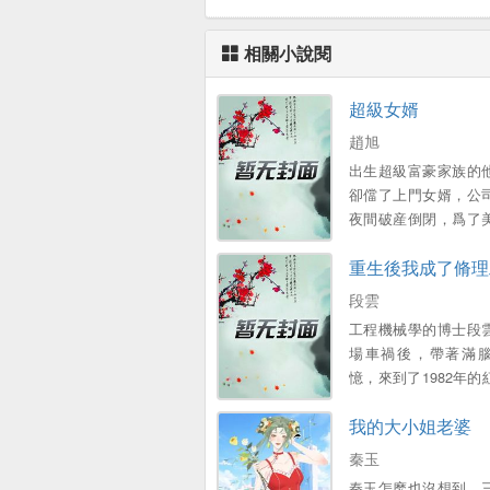
相關小說閱
超級女婿
趙旭
出生超級富豪家族的
卻儅了上門女婿，公
夜間破産倒閉，爲了
子和可愛的女兒，不
重生後我成了脩理
衹能繼承家族千億財
段雲
工程機械學的博士段
場車禍後，帶著滿
憶，來到了1982年的
廠，成爲了一名普工 
我的大小姐老婆
外表憨厚，內心不羈
故事……...。
秦玉
秦玉怎麽也沒想到，