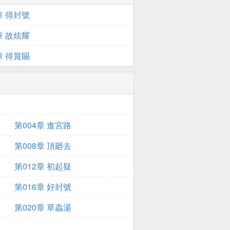
章 得封號
章 故炫耀
章 得賞賜
第004章 進宮路
第008章 頂廻去
第012章 初起疑
第016章 好封號
第020章 草蟲湯