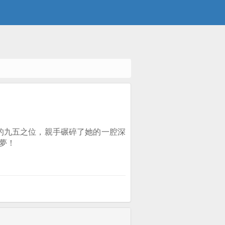
的九五之位，親手碾碎了她的一腔深
夢！