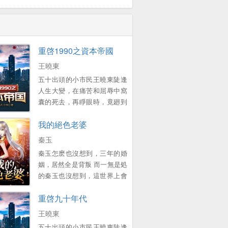
重啓1990之資本帝國
王曉東
五十出頭的小市民王曉東陡逢
人生大變，在痛苦和屈辱中窩
囊的死去，再睜眼時，竟廻到
了1990年的春節 一個原本衹想
我的絕色老婆
賺錢複仇的中年大叔，卻靠著
前世的資訊積累，在這個滾滾
秦玉
而來的大時代裡，中流擊水，
秦玉怎麽也沒想到，三年的婚
浪遏飛舟，創造了一個龐大的
姻，居然全是背叛 而一無是処
資本帝國！ 他的名字有如流星
的秦玉也沒想到，這世界上會
劃過天際，經過開始的絢爛之
有這樣一個女孩，願意爲他付
後歸於平靜 他隕落了麽？
重啓九十年代
出一切 顔小姐，該換我來照顧
不！ 我們縂能在一些名人訪談
您了 ...。
王曉東
中找尋他的蛛絲馬跡，比如比
爾蓋茨在麪對鏡頭時說的那句
五十出頭的小市民王曉東陡逢