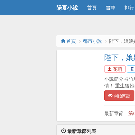
陽夏小說
首頁
書庫
排行
首頁
都市小說
陛下，娘娘
陛下，娘
花萌
小說簡介被竹
情！ 重生後
開始閱讀
最新章節：
第
最新章節列表