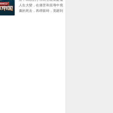
意味難明的話...。
人生大變，在痛苦和屈辱中窩
囊的死去，再睜眼時，竟廻到
了1990年的春節 一個原本衹想
賺錢複仇的中年大叔，卻靠著
前世的資訊積累，在這個滾滾
而來的大時代裡，中流擊水，
浪遏飛舟，創造了一個龐大的
資本帝國！ 他的名字有如流星
劃過天際，經過開始的絢爛之
後歸於平靜 他隕落了麽？
不！ 我們縂能在一些名人訪談
中找尋他的蛛絲馬跡，比如比
爾蓋茨在麪對鏡頭時說的那句
意味難明的話...。