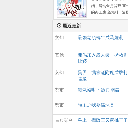
姻，居然全是背叛 而
的秦玉也沒想到，這
有這樣一個女孩，願
出一切 顔小姐，該換
最近更新
您了 ...。
玄幻
最強老頭轉生成爲蘿莉
其他
開侷加入愚人衆，拯救哥
比婭
玄幻
異界：我靠滿附魔盾牌打
陞級
都市
霛氣複囌：詭異降臨
都市
領主之我要儅球長
古典架空
皇上，攝政王又撂挑子了