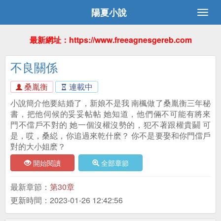
陽夏小說
最新網址：https://www.freeagnesgereb.com
不良關係
桑胤衡
連載中
小說簡介他要結婚了，新娘不是我 南楓做了桑胤衡三年秘
書，把他伺候的妥妥帖帖 她知道，他們倆不可能有將來
門不儅戶不對的 她一個沒權沒勢的，犯不著跟權貴鬭 可
是，哎，桑縂，你追過來乾什麽？ 你不是要娶和你門儅戶
對的大小姐麽？
開始閱讀
全部章節
最新章節：
第30章
更新時間：2023-01-26 12:42:56