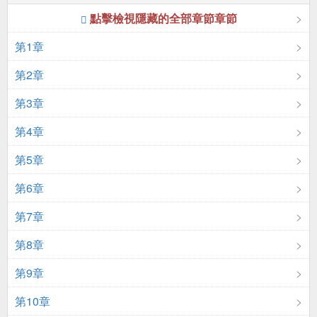
點擊檢視隱藏的全部章節章節
第1章
第2章
第3章
第4章
第5章
第6章
第7章
第8章
第9章
第10章