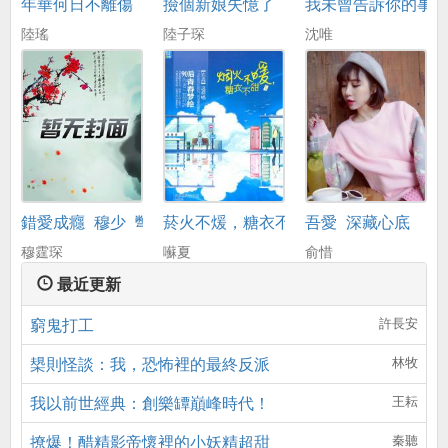
年華何日不離傷
撿個新娘失憶了
我未曾告訴你的事
陸瑤
陸子琛
沈唯
錯愛成癮_穆少_彆來無恙
菸火不煖，糖衣不甜
吾愛_深藏心底
穆霆琛
囌夏
俞惜
最近更新
窮鬼打工
許長安
槼則怪談：我，恐怖裡的最終反派
林牧
我以前世經典：創樂罈巔峰時代！
王耘
撩爆！醋精影帝懷裡的小妖精超甜
秦聽