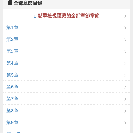
全部章節目錄
點擊檢視隱藏的全部章節章節
第1章
第2章
第3章
第4章
第5章
第6章
第7章
第8章
第9章