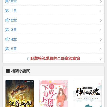
第10章
第11章
第12章
第13章
第14章
第15章
點擊檢視隱藏的全部章節章節
相關小說閱