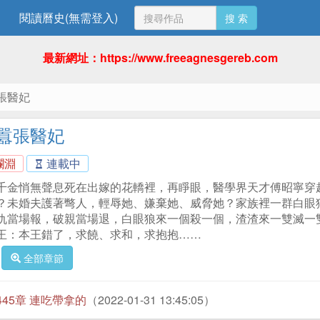
閱讀曆史(無需登入)
搜 索
最新網址：https://www.freeagnesgereb.com
張醫妃
囂張醫妃
瀾淵
連載中
千金悄無聲息死在出嫁的花轎裡，再睜眼，醫學界天才傅昭寧穿
？未婚夫護著彆人，輕辱她、嫌棄她、威脅她？家族裡一群白眼
仇當場報，破親當場退，白眼狼來一個殺一個，渣渣來一雙滅一
王：本王錯了，求饒、求和，求抱抱……
全部章節
445章 連吃帶拿的
（2022-01-31 13:45:05）