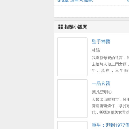
相關小說閱
聖手神醫
林陽
我遵循母親的遺言，
去給彆人做上門女婿
年。現在，三年時
了...。
一品玄醫
葉凡楚明心
天醫出山闖都市，妙
腳踢庸醫爛仔，拳打
代，斬獲無數美女青睞
當這世間最逍遙快活的
重生：廻到1977
握天下權，醉臥美人