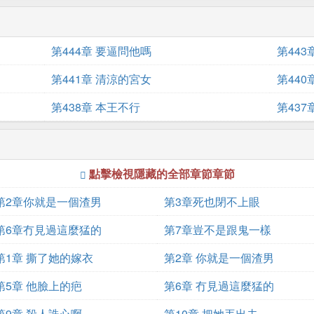
第444章 要逼問他嗎
第443
第441章 清涼的宮女
第440
第438章 本王不行
第437
點擊檢視隱藏的全部章節章節
第2章你就是一個渣男
第3章死也閉不上眼
第6章冇見過這麼猛的
第7章豈不是跟鬼一樣
第1章 撕了她的嫁衣
第2章 你就是一個渣男
第5章 他臉上的疤
第6章 冇見過這麼猛的
第9章 殺人誅心啊
第10章 把她丟出去