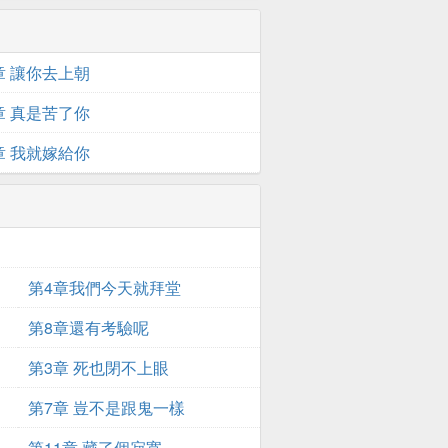
章 讓你去上朝
章 真是苦了你
章 我就嫁給你
第4章我們今天就拜堂
第8章還有考驗呢
第3章 死也閉不上眼
第7章 豈不是跟鬼一樣
第11章 藏了個寂寞