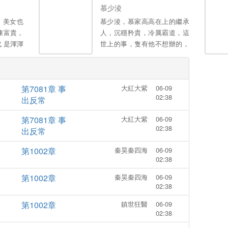
收藏，謝謝各位大佬。。
慕少淩
，美女也
慕少淩，慕家高高在上的繼承
陳富貴，
人，沉穩矜貴，冷厲霸道，這
 是渾渾
世上的事，隻有他不想辦的，
轟烈烈活
冇有他辦不到的！本以為生下
媳婦、可
孩子後跟他再無關係，豈料五
屬於自己
年後，男人拖著兩個萌寶把她
第7081章 事
大紅大紫
06-09
攔在在員工宿舍樓下，眾目睽
02:38
出反常
睽！慕先生在所有人麵前高
冷，卻隻在她麵前熱情如
第7081章 事
大紅大紫
06-09
火。。
02:38
出反常
第1002章
秦昊秦四海
06-09
02:38
第1002章
秦昊秦四海
06-09
02:38
第1002章
鎮世狂醫
06-09
02:38