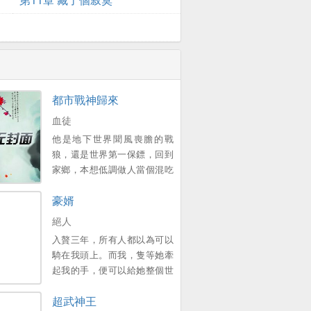
都市戰神歸來
血徒
他是地下世界聞風喪膽的戰
狼，還是世界第一保鏢，回到
家鄉，本想低調做人當個混吃
等死的小保安，卻不想因為曾
豪婿
經一次意外的邂逅，讓公司的
美女總裁認出來，並與他簽下
絕人
婚前協議，他能想起這個美女
入贅三年，所有人都以為可以
總裁是誰嗎？曾經的戰神雖已
騎在我頭上。而我，隻等她牽
卸甲，但是！若有戰，召必
起我的手，便可以給她整個世
回，戰必勝！。
界。新書期一天兩更，上架後
超武神王
三更。喜歡的多多支援，點個