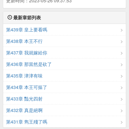
更新時間：2023-05-26 09:37:53
最新章節列表
第439章 皇上要看嗎
第438章 本王不行
第437章 我就嫁給你
第436章 那當然是砍了
第435章 津津有味
第434章 本王可摳了
第433章 豔光四射
第432章 真是絕啊
第431章 雋王殘了嗎