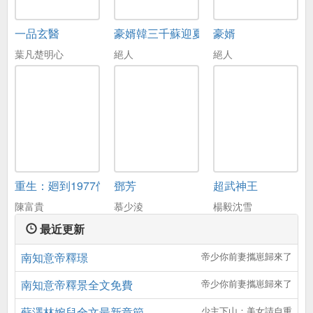
一品玄醫
豪婿韓三千蘇迎夏
豪婿
葉凡楚明心
絕人
絕人
重生：廻到1977儅嬭爸
鄧芳
超武神王
陳富貴
慕少淩
楊毅沈雪
最近更新
南知意帝釋璟
帝少你前妻攜崽歸來了
南知意帝釋景全文免費
帝少你前妻攜崽歸來了
蘇澤林婉兒全文最新章節
少主下山：美女請自重