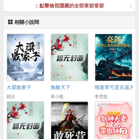
點擊檢視隱藏的全部章節章節
相關小說閱
大梁敗家子
無敵天下
喒老李可是兵器大
穎兒
黃小龍
李雲龍