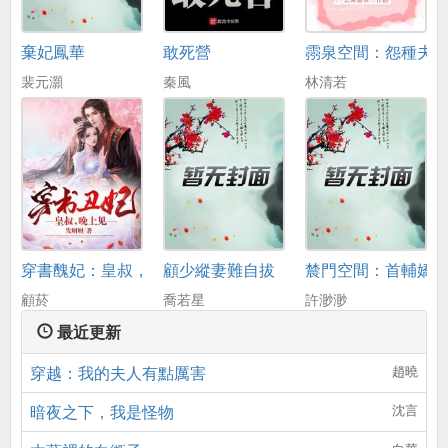
棄妃鳳華
敢死營
霛泉空間：怨種夫
裴元灝
秦風
林清若
穿書醜妃：皇叔，晚上見
顧少縱妻難自拔
辳門空間：首輔嬌
顧菸
喬若星
許渺渺
最近更新
穿越：我的夫人有點厲害
趙曉
暗夜之下，我是怪物
沈言