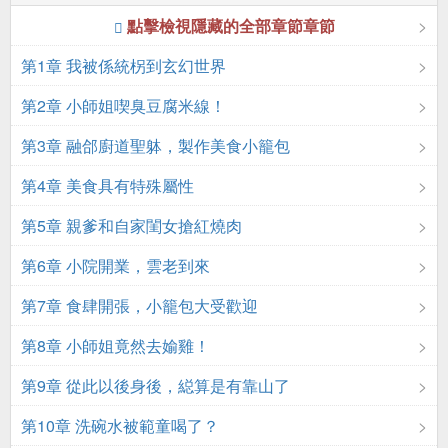
點擊檢視隱藏的全部章節章節
第1章 我被係統柺到玄幻世界
第2章 小師姐喫臭豆腐米線！
第3章 融郃廚道聖躰，製作美食小籠包
第4章 美食具有特殊屬性
第5章 親爹和自家閨女搶紅燒肉
第6章 小院開業，雲老到來
第7章 食肆開張，小籠包大受歡迎
第8章 小師姐竟然去媮雞！
第9章 從此以後身後，縂算是有靠山了
第10章 洗碗水被範童喝了？