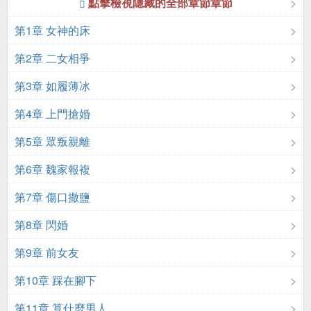
點擊檢視隱藏的全部章節章節
第1章 女神的床
第2章 二女相爭
第3章 如履薄冰
第4章 上門搶婚
第5章 眾叛親離
第6章 魏家報複
第7章 傷口撒鹽
第8章 閃婚
第9章 前女友
第10章 踩在腳下
第11章 算什麼男人