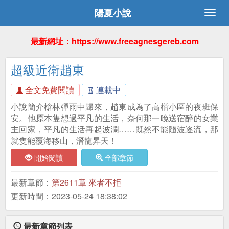
陽夏小說
最新網址：https://www.freeagnesgereb.com
超級近衛趙東
全文免費閱讀
連載中
小說簡介槍林彈雨中歸來，趙東成為了高檔小區的夜班保
安。他原本隻想過平凡的生活，奈何那一晚送宿醉的女業
主回家，平凡的生活再起波瀾……既然不能隨波逐流，那
就隻能覆海移山，潛龍昇天！
開始閱讀
全部章節
最新章節：
第2611章 來者不拒
更新時間：2023-05-24 18:38:02
最新章節列表