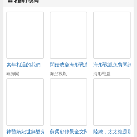
相關小說閱
素年相遇的我們
閃婚成寵海彤戰胤免費在線閱讀
海彤戰胤免費閱讀
燕歸爾
海彤戰胤
海彤戰胤
神醫嫡妃世無雙完整版免費閱讀全文
蘇柔顧修景全文閱讀
陸總，太太纔是那