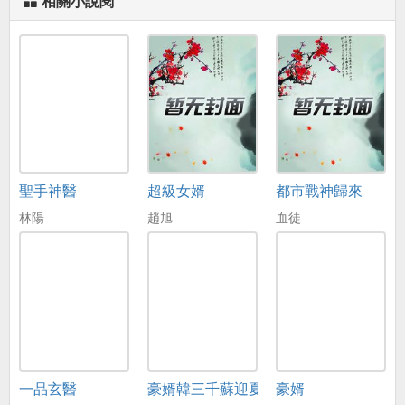
相關小說閱
聖手神醫
超級女婿
都市戰神歸來
林陽
趙旭
血徒
一品玄醫
豪婿韓三千蘇迎夏
豪婿