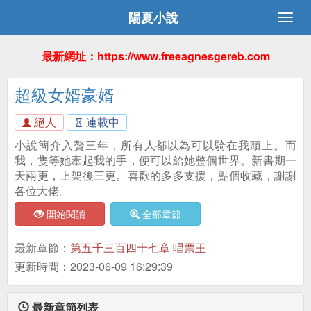
陽夏小說
最新網址：https://www.freeagnesgereb.com
超級女婿豪婿
絕人
連載中
小說簡介入贅三年，所有人都以為可以騎在我頭上。而
我，隻等她牽起我的手，便可以給她整個世界。新書期一
天兩更，上架後三更。喜歡的多多支援，點個收藏，謝謝
各位大佬。
開始閱讀
全部章節
最新章節：
第五千三百四十七章 唱票王
更新時間：2023-06-09 16:29:39
最新章節列表