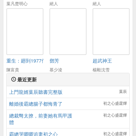
葉凡楚明心
絕人
絕人
重生：廻到1977儅嬭爸
鄧芳
超武神王
陳富貴
慕少淩
楊毅沈雪
最近更新
上門龍婿葉辰聽書完整版
葉辰
離婚後霸總腸子都悔青了
初之心盛霆燁
總裁彆太撩，前妻她有馬甲護
初之心盛霆燁
體
霸總哭唧唧追妻初之心
初之心盛霆燁