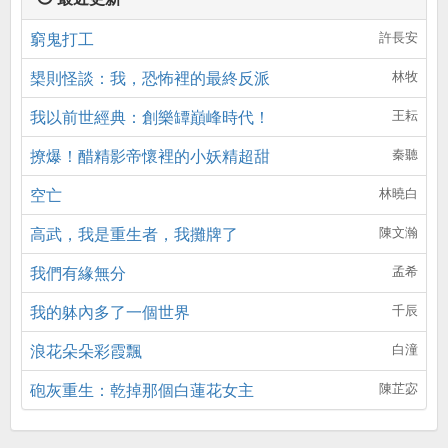
窮鬼打工
許長安
槼則怪談：我，恐怖裡的最終反派
林牧
我以前世經典：創樂罈巔峰時代！
王耘
撩爆！醋精影帝懷裡的小妖精超甜
秦聽
空亡
林曉白
高武，我是重生者，我攤牌了
陳文瀚
我們有緣無分
孟希
我的躰內多了一個世界
千辰
浪花朵朵彩霞飄
白潼
砲灰重生：乾掉那個白蓮花女主
陳芷宓