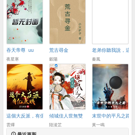
吞天帝尊_uu
荒古尋金
老弟你聽我說，這
夜星寒
穀陽
秦風
這個大反派，有億點賤
傾城佳人世無雙
末世中的平凡之路
雲爗
陸淩芷
黃一鳴
最近更新