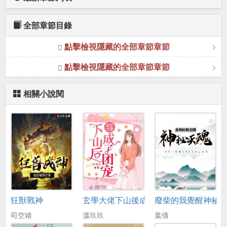
全部章節目錄
點擊檢視隱藏的全部章節章節
點擊檢視隱藏的全部章節章節
相關小說閱
狂獸戰神
玄學大佬下山後成了團寵
廢柴的我覺醒神秘
司空靖
溫玖玖
葉倩