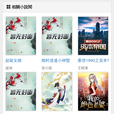
相關小說閱
超級女婿
鄕村逍遙小神毉
重啓1990之資本帝
趙旭
張小龍
王曉東