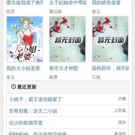
重生後我成了脩理工
太子妃她命中帶爆
我的絕色老婆
段雲
薑以婧
秦玉
我的大小姐老婆
都市天才神毉
舔狗四年，我不舔
秦玉
秦濟
江城
最近更新
小娘子，霸王逮你廻家了
許卿
至尊邪鳳：逆天二小姐
上官鳳
佔少的新婚罪妻
張伯
鬭破乾坤，龍王求親請排隊
葉清語