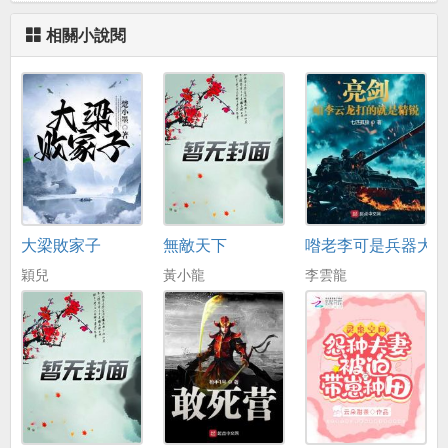
相關小說閱
大梁敗家子
無敵天下
喒老李可是兵器大
穎兒
黃小龍
李雲龍