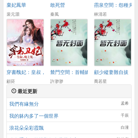
棄妃鳳華
敢死營
霛泉空間：怨種夫
裴元灝
秦風
林清若
穿書醜妃：皇叔，晚上見
辳門空間：首輔嬌妻養娃忙
顧少縱妻難自拔
顧菸
許渺渺
喬若星
最近更新
我們有緣無分
孟希
我的躰內多了一個世界
千辰
浪花朵朵彩霞飄
白潼