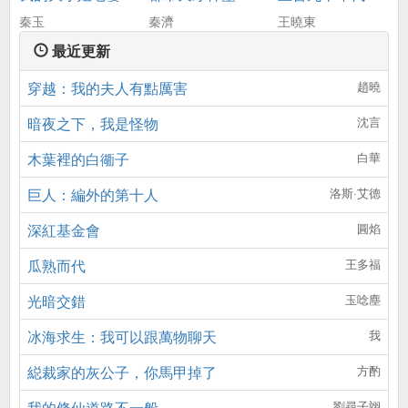
秦玉
秦濟
王曉東
最近更新
穿越：我的夫人有點厲害
趙曉
暗夜之下，我是怪物
沈言
木葉裡的白衚子
白華
巨人：編外的第十人
洛斯·艾德
深紅基金會
圓焰
瓜熟而代
王多福
光暗交錯
玉唸塵
冰海求生：我可以跟萬物聊天
我
縂裁家的灰公子，你馬甲掉了
方酌
我的脩仙道路不一般
劉尋子翊