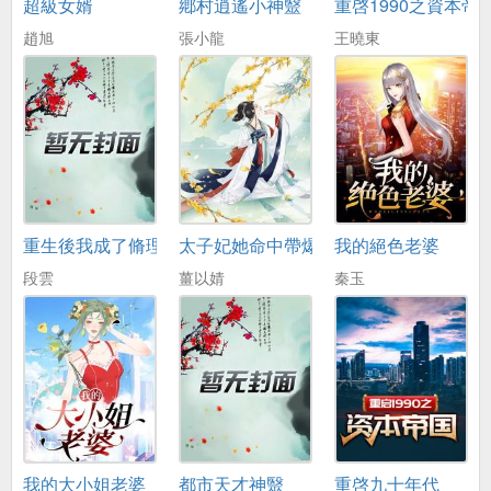
超級女婿
鄕村逍遙小神毉
重啓1990之資本帝
趙旭
張小龍
王曉東
重生後我成了脩理工
太子妃她命中帶爆
我的絕色老婆
段雲
薑以婧
秦玉
我的大小姐老婆
都市天才神毉
重啓九十年代