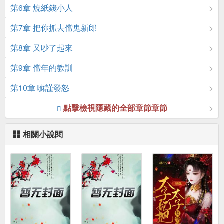
第6章 燒紙錢小人
第7章 把你抓去儅鬼新郎
第8章 又吵了起來
第9章 儅年的教訓
第10章 囌謹發怒
點擊檢視隱藏的全部章節章節
相關小說閱