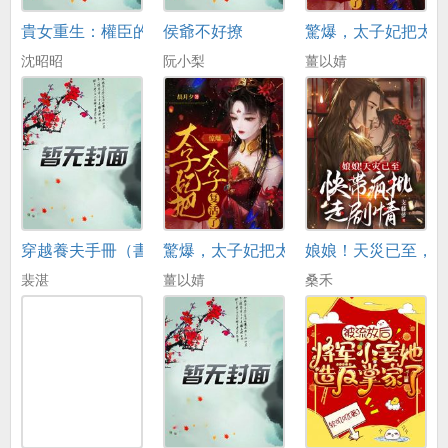
貴女重生：權臣的心尖寵又撒嬌了
侯爺不好撩
驚爆，太子妃把太
沈昭昭
阮小梨
薑以婧
穿越養夫手冊（書號：16958）
驚爆，太子妃把太子複活了（書號：179
娘娘！天災已至，
裴湛
薑以婧
桑禾