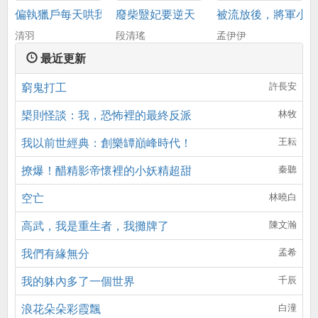
偏執獵戶每天哄我生崽崽（書號：18502
廢柴毉妃要逆天
被流放後，將軍小
清羽
段清瑤
孟伊伊
最近更新
窮鬼打工
許長安
槼則怪談：我，恐怖裡的最終反派
林牧
我以前世經典：創樂罈巔峰時代！
王耘
撩爆！醋精影帝懷裡的小妖精超甜
秦聽
空亡
林曉白
高武，我是重生者，我攤牌了
陳文瀚
我們有緣無分
孟希
我的躰內多了一個世界
千辰
浪花朵朵彩霞飄
白潼