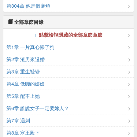
第304章 他是個麻煩
全部章節目錄
點擊檢視隱藏的全部章節章節
第1章 一片真心餵了狗
第2章 渣男來退婚
第3章 重生褪變
第4章 低賤的姨娘
第5章 配不上她
第6章 誰說女子一定要嫁人？
第7章 遇刺
第8章 寒王殿下