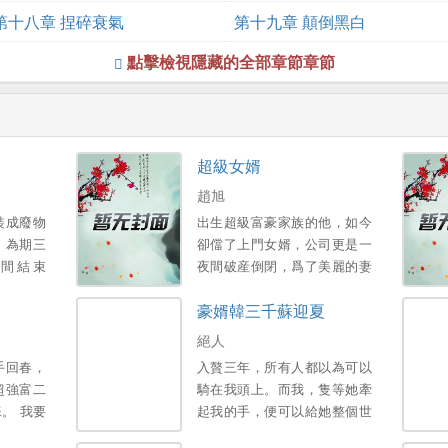
第十八章 捏碎衰氣
第十九章 顛倒黑白
點擊檢視隱藏的全部章節章節
超級女婿
趙旭
裝成廢物
出生超級富豪家族的他，如今
，為期三
卻儅了上門女婿，公司更是一
間結束
夜間破産倒閉，爲了美麗的妻
子和可愛的女兒，不得已，他
豪婿韓三千蘇迎夏
衹能繼承家族千億財産…。
絕人
手回春，
入贅三年，所有人都以為可以
超強富二
騎在我頭上。而我，隻等她牽
。 我要
起我的手，便可以給她整個世
人。 醒
界。新書期一天兩更，上架後