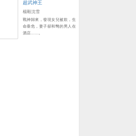
超武神王
三更。喜歡的多多支援，點個
收藏，謝謝各位大佬。。
楊毅沈雪
戰神歸來，發現女兒被欺，生
命垂危，妻子卻和彆的男人在
酒店……。