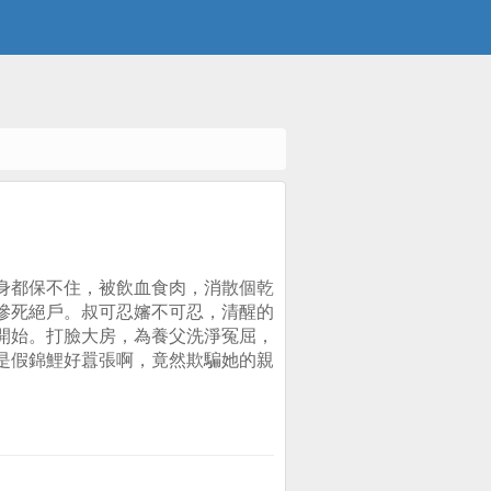
身都保不住，被飲血食肉，消散個乾
慘死絕戶。叔可忍嬸不可忍，清醒的
開始。打臉大房，為養父洗淨冤屈，
是假錦鯉好囂張啊，竟然欺騙她的親