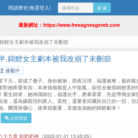
閱讀曆史(無需登入)
搜 索
最新網址：https://www.freeagnesgereb.com
,錦鯉女主劇本被我改崩了未刪節
半,錦鯉女主劇本被我改崩了未刪節
連載中
星下凡，卻成了傻子。身份被搶，雨夜活埋，福運被奪，最終屍
家對她疼愛有加，本來個個都是人中龍鳳，卻也全被假錦鯉害的
！重生歸來，她神識歸位，福運在手，磨拳霍霍，先從帶飛全家
前途，還為孃親找到家人。當然，還要拿回屬於自己的一切，但
她。團寶很傷心，後果很嚴重，直接改崩她的錦鯉劇本！
全部章節
八十九章 姑奶奶神
（2022-01-31 13:45:05）