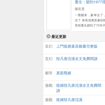
重生：廻到1977
握天下權，醉臥美人
陳富貴
一覺醒來，豪車沒了
沒了 身爲億萬富豪的
竟然重生廻到了70年代
噩噩過一生，還是轟
一世？爲了嬌滴滴的
最近更新
愛的閨女，他要創造
玄幻
上門龍婿葉辰聽書完整版
的商業帝國。
玄幻
陸凡唐浣溪全文免費閱讀
都市
真龍戰婿
遊戲
龍婿陸凡唐浣溪全文免費閱
讀
遊戲
龍婿陸凡唐浣溪