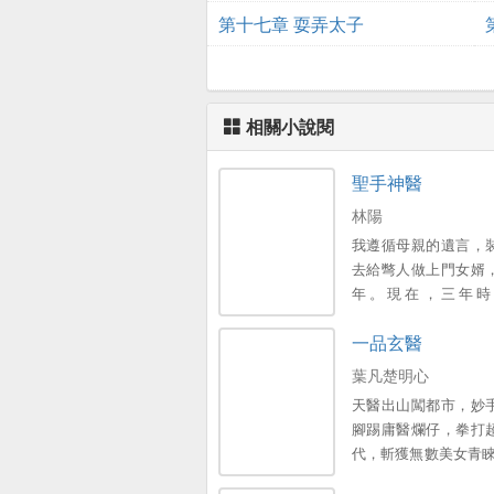
第十七章 耍弄太子
相關小說閱
聖手神醫
林陽
我遵循母親的遺言，
去給彆人做上門女婿
年。現在，三年時
了...。
一品玄醫
葉凡楚明心
天醫出山闖都市，妙
腳踢庸醫爛仔，拳打
代，斬獲無數美女青睞
當這世間最逍遙快活的