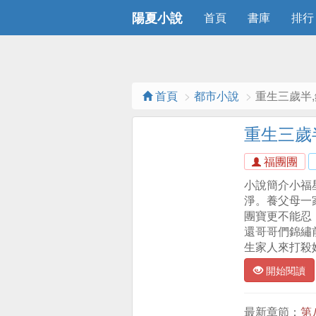
陽夏小說
首頁
書庫
排行
首頁
都市小說
重生三歲半
重生三歲
福團團
小說簡介小福
淨。養父母一
團寶更不能忍
還哥哥們錦繡
生家人來打殺
開始閱讀
最新章節：
第