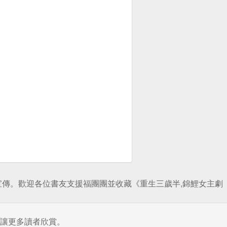
傳。歡迎各位書友支援福團團並收藏《重生三歲半,錦鯉女主劇
讓更多讀者欣賞。