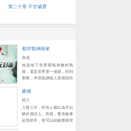
第二十章 不甘威脅
都市戰神歸來
血徒
他是地下世界聞風喪膽的戰
狼，還是世界第一保鏢，回到
家鄉，本想低調做人當個混吃
等死的小保安，卻不想因為曾
豪婿
經一次意外的邂逅，讓公司的
美女總裁認出來，並與他簽下
絕人
婚前協議，他能想起這個美女
入贅三年，所有人都以為可以
總裁是誰嗎？曾經的戰神雖已
騎在我頭上。而我，隻等她牽
卸甲，但是！若有戰，召必
起我的手，便可以給她整個世
回，戰必勝！。
界。新書期一天兩更，上架後