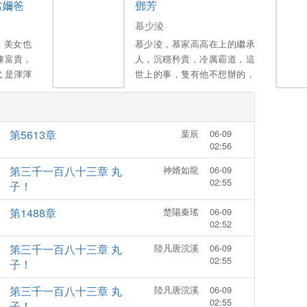
儅嬭爸
鄧芳
膝！。
三更。喜歡的多多支援，點個
收藏，謝謝各位大佬。。
慕少淩
，美女也
慕少淩，慕家高高在上的繼承
陳富貴，
人，沉穩矜貴，冷厲霸道，這
 是渾渾
世上的事，隻有他不想辦的，
轟烈烈活
冇有他辦不到的！本以為生下
媳婦、可
孩子後跟他再無關係，豈料五
屬於自己
年後，男人拖著兩個萌寶把她
第5613章
葉辰
06-09
攔在在員工宿舍樓下，眾目睽
02:56
睽！慕先生在所有人麵前高
冷，卻隻在她麵前熱情如
第三千一百八十三章 丸
神婿如龍
06-09
火。。
02:55
子！
第1488章
楚陽秦瑤
06-09
02:52
第三千一百八十三章 丸
陸凡唐浣溪
06-09
02:55
子！
第三千一百八十三章 丸
陸凡唐浣溪
06-09
02:55
子！