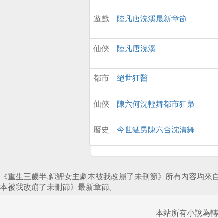
遊戲
陸凡唐浣溪最新章節
仙俠
陸凡唐浣溪
都市
絕世狂醫
仙俠
陳六何沈輕舞都市狂梟
曆史
今世猛男陳六合沈清舞
《重生三歲半,錦鯉女主劇本被我改崩了未刪節》所有內容均來
本被我改崩了未刪節》最新章節。
本站所有小說為轉