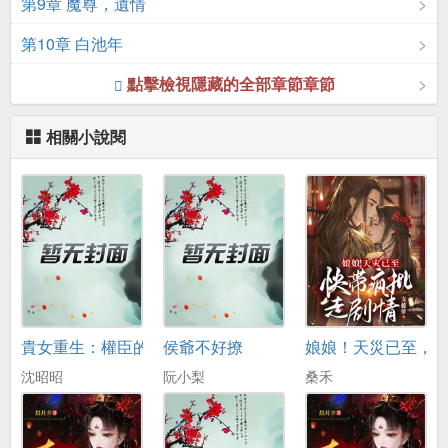
第9章 魔尊，遺情
第10章 白池年
點擊檢視隱藏的全部章節章節
相關小說閱
貴女重生：權臣的心尖寵又撒嬌了
侯爺不好撩
娘娘！天災已至，
沈昭昭
阮小梨
桑禾