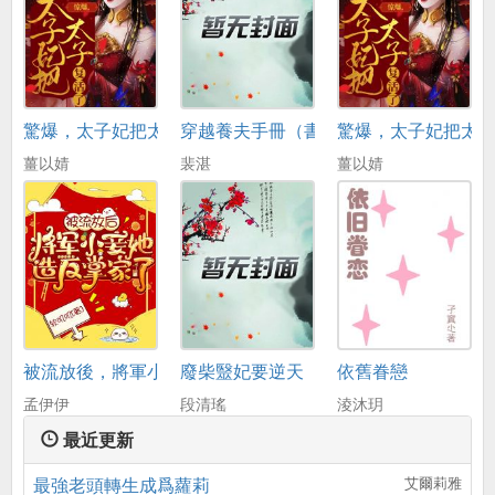
驚爆，太子妃把太子複活了
穿越養夫手冊（書號：16958）
驚爆，太子妃把太子
薑以婧
裴湛
薑以婧
被流放後，將軍小妾她造反掌家了
廢柴毉妃要逆天
依舊眷戀
孟伊伊
段清瑤
淩沐玥
最近更新
最強老頭轉生成爲蘿莉
艾爾莉雅