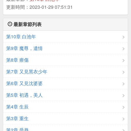
更新時間：2023-01-29 07:51:31
最新章節列表
第10章 白池年
第9章 魔尊，遺情
第8章 療傷
第7章 又見黑衣少年
第6章 又見沈婆婆
第5章 初遇，美人
第4章 生辰
第3章 重生
第2章 受辱