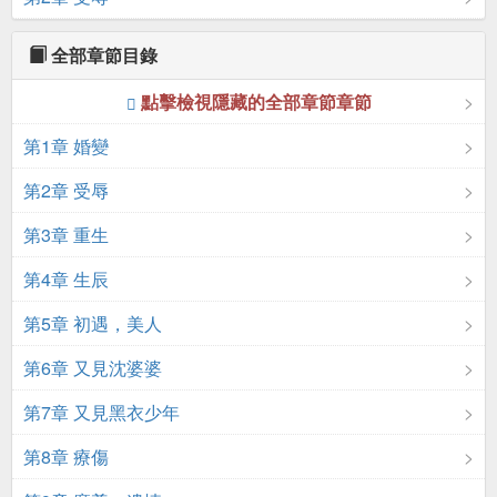
全部章節目錄
點擊檢視隱藏的全部章節章節
第1章 婚變
第2章 受辱
第3章 重生
第4章 生辰
第5章 初遇，美人
第6章 又見沈婆婆
第7章 又見黑衣少年
第8章 療傷