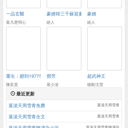
一品玄醫
豪婿韓三千蘇迎夏
豪婿
葉凡楚明心
絕人
絕人
重生：廻到1977儅嬭爸
鄧芳
超武神王
陳富貴
慕少淩
楊毅沈雪
最近更新
葉淩天周雪青免費
葉淩天周雪青
葉淩天周雪青全文
葉淩天周雪青
葉淩天周雪青陳瀟染小說
葉淩天周雪青陳瀟染