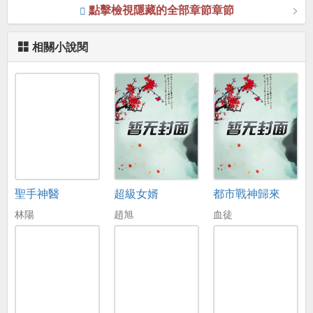
點擊檢視隱藏的全部章節章節
相關小說閱
聖手神醫
超級女婿
都市戰神歸來
林陽
趙旭
血徒