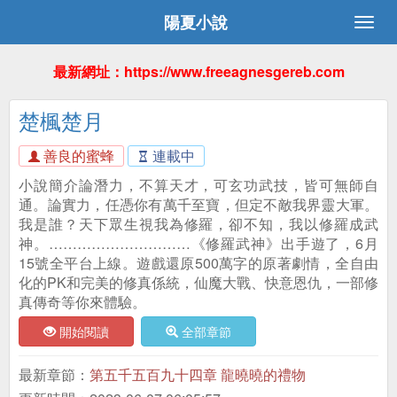
陽夏小說
最新網址：https://www.freeagnesgereb.com
楚楓楚月
善良的蜜蜂
連載中
小說簡介論潛力，不算天才，可玄功武技，皆可無師自
通。論實力，任憑你有萬千至寶，但定不敵我界靈大軍。
我是誰？天下眾生視我為修羅，卻不知，我以修羅成武
神。…………………………《修羅武神》出手遊了，6月
15號全平台上線。遊戲還原500萬字的原著劇情，全自由
化的PK和完美的修真係統，仙魔大戰、快意恩仇，一部修
真傳奇等你來體驗。
開始閱讀
全部章節
最新章節：
第五千五百九十四章 龍曉曉的禮物