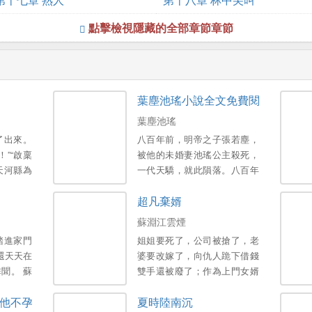
點擊檢視隱藏的全部章節章節
葉塵池瑤小說全文免費閱讀
葉塵池瑤
了出來。
八百年前，明帝之子張若塵，
”“啟稟
被他的未婚妻池瑤公主殺死，
天河縣為
一代天驕，就此隕落。八百年
並且今年
後，張若塵重新活了過來，卻
超凡棄婿
被害蟲禍
發現曾經殺死他的未婚妻，已
，流民四
經統一崑崙界，開辟出第一中
蘇淵江雲煙
聚十萬流
央帝國，號稱“池瑤女皇”。池
踏進家門
姐姐要死了，公司被搶了，老
述。唐皇
瑤女皇——統禦天下，威臨八
還天天在
婆要改嫁了，向仇人跪下借錢
害跟害蟲
方；青春永駐，不死不滅。張
聞。 蘇
雙手還被廢了；作為上門女婿
。
若塵站在諸皇祠堂外，望著池
自由，從
蘇淵悲慘到極致，卻突發善
瑤女皇的神像，心中燃燒起熊
他不孕不育啊
夏時陸南沉
是當她提
心，意外獲得判人生死、，斷
熊的仇恨烈焰，“待我重修十三