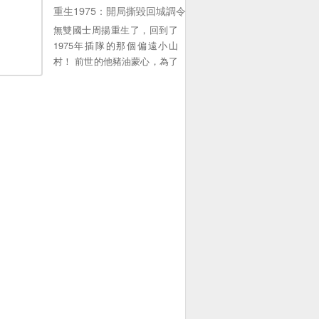
身有殘疾的大人物傅時霆。拋
重生1975：開局撕毀回城調令
開他本人的不談，這樁婚事確
無雙國士周揚重生了，回到了
實是他們秦家占了很大便宜，
1975年插隊的那個偏遠小山
然而這樣的男人，誰會將自己
村！ 前世的他豬油蒙心，為了
的姑娘嫁過去守活寡。。
回城拋棄妻女，眼睜睜的看著
李幼薇和寶兒墜入黑暗。 重活
一世，周揚隻想寵妻寵女，順
便調教一下這個野蠻的時代！
隻是人生無常！ 剛重生，他就
被四個傻大黑粗的暴躁大舅哥
給錘爆了！。