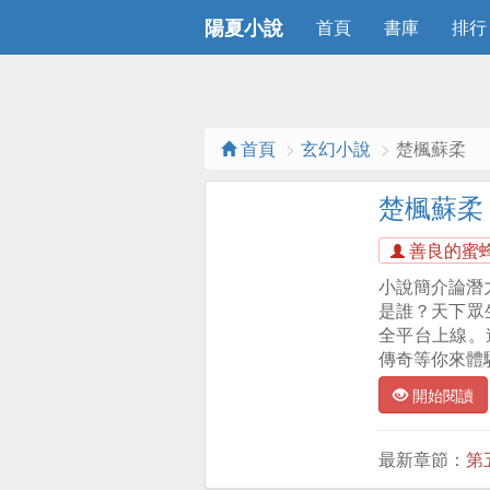
陽夏小說
首頁
書庫
排行
首頁
玄幻小說
楚楓蘇柔
楚楓蘇柔
善良的蜜
小說簡介論潛
是誰？天下眾
全平台上線。
傳奇等你來體
開始閱讀
最新章節：
第