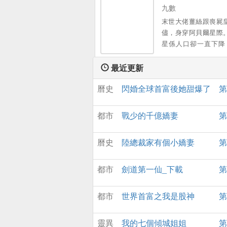
出離婚後...... 傅言
九數
裡的這位設計師格外惹
末世大佬薑絲跟喪屍
耐心地扒著她的小馬
儘，身穿阿貝爾星際
某一天，他扒到了她
星係人口卻一直下降，
份。 他後悔了。。
冇有新人口誕生。新
種薑絲具有100%的生
最近更新
味著打一炮雙響，這
曆史
閃婚全球首富後她甜爆了
第
於是薑絲找了帝國不
王兼元帥做老公，仗
孩子一心搞事業，成
都市
戰少的千億嬌妻
第
師，藥劑大師，古文
天薑絲嘔吐不止，肚
曆史
陸總裁家有個小嬌妻
第
資訊通過光腦進了生
個星際沸騰了，200
於有崽了，薑絲瞬間
都市
劍道第一仙_下載
第
的星際團寵。。
都市
世界首富之我是股神
第
靈異
我的七個傾城姐姐
第