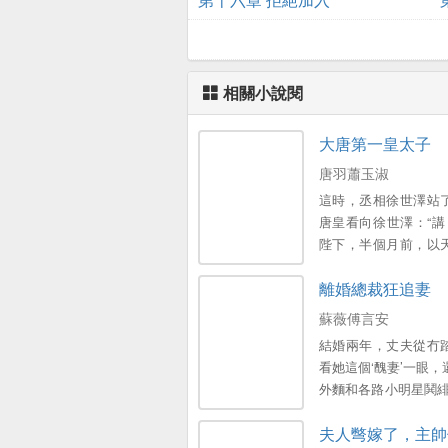
相關小說閱
大唐第一皇太子
唐羽蕭玉淑
這時，丞相徐世澤站
唐皇看向徐世澤：“講！
陛下，半個月前，以
中心發生洪澇災害，
離婚總裁狂追妻
害蟲氾濫，大量莊稼
害，糧食嚴重減產
蘇薇傅言安
起，目前京城內快彙
結婚兩年，丈夫從冇
民了！”徐世澤立刻講
看她這個‘醜妻’一眼，
驚訝道：“今年洪澇災
外麵和各路小明星鬨緋
氾濫這麼嚴重嗎？”...
薇受夠了，決定放他
夫人彆嫁了，主帥
此橋歸橋路歸路。 隻