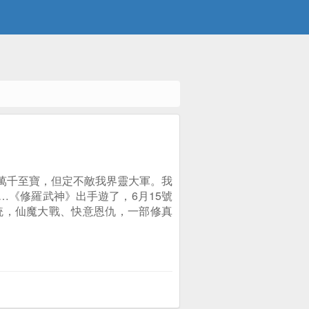
萬千至寶，但定不敵我界靈大軍。我
《修羅武神》出手遊了，6月15號
統，仙魔大戰、快意恩仇，一部修真