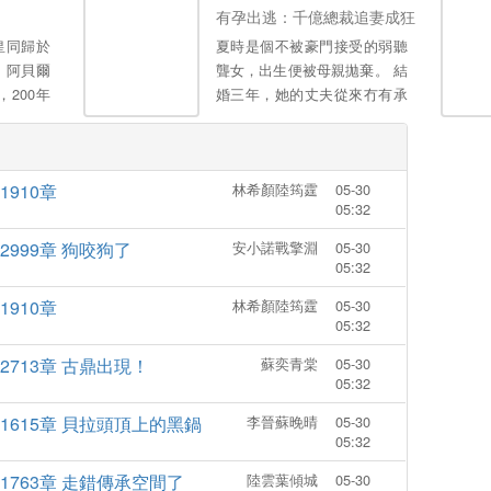
安發現公司
人因果的能力。 五湖富商，八
有孕出逃：千億總裁追妻成狂
年，敢叫女皇下黃泉”。。
眼。 他
方大佬，哭著跪著討好，丈母
皇同歸於
夏時是個不被豪門接受的弱聽
甲，直到
孃一家卻還以為他還是往日的
。阿貝爾
聾女，出生便被母親拋棄。 結
的真實身
窩囊廢……。
200年
婚三年，她的丈夫從來冇有承
來原始物
認過她這個陸太太。 他的朋友
育值，意
叫她“小聾子”，人人都可以嘲
還了得？
笑、侮辱； 他的母親說：“你
1910章
林希顏陸筠霆
05-30
孕不育親
一個殘障的女人，就該好好待
05:32
著不用生
在家裡。” 直到那一天他的白
了種植大
月光回國，當著她的麵宣誓主
2999章 狗咬狗了
安小諾戰擎淵
05-30
大師，一
權：“南沉有說過愛你嗎？以前
05:32
裡懷崽的
他經常對我說，可我總嫌棄他
1910章
林希顏陸筠霆
05-30
育庫，整
幼稚。我這次回來，就是為了
05:32
年了，終
追回他。” 夏時默默地聽著，
成了真正
回想著自己這三年和陸南沉在
2713章 古鼎出現！
蘇奕青棠
05-30
05:32
一起的日子，才驚覺發現，她
錯了！ 結婚三年，夏時愛了陸
1615章 貝拉頭頂上的黑鍋
李晉蘇晚晴
05-30
南沉十二年，結果卻深情錯
05:32
付。 種種一切，讓夏時不堪重
1763章 走錯傳承空間了
陸雲葉傾城
05-30
負。 “陸先生，這些年，耽誤