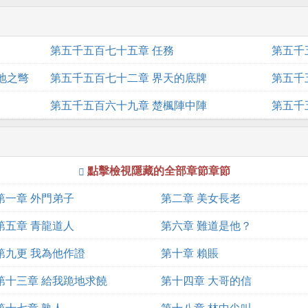
第五千五百七十五章 任務
第五千
地之彆
第五千五百七十二章 界天的底牌
第五千
第五千五百六十九章 楚楓陣中陣
第五千
點擊檢視隱藏的全部章節章節
第一章 外門弟子
第二章 美女長老
第五章 青龍道人
第六章 難道是他？
第九更 我為他作證
第十章 賴賬
第十三章 給我跪地求饒
第十四章 大哥的信
第十七章 熟人
第十八章 林中尖叫