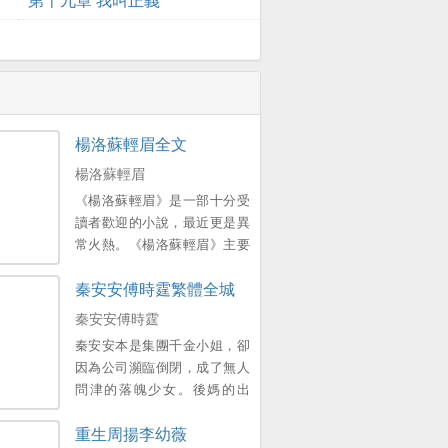
楊洛蘇輕眉全文
楊洛蘇輕眉
《楊洛蘇輕眉》是一部十分受
讀者歡迎的小說，最近更是異
常火熱。《楊洛蘇輕眉》主要
講述了楊洛蘇輕眉的故事，同
秦安安傅時霆繁體全城
時，楊洛蘇輕眉也就是這部小
說裡麵的男主角和女主角。他
秦安安傅時霆
們之間的關係並不是一直親
秦安安本是集團千金小姐，卻
密，而是有跌跌宕宕的起伏，
因為公司瀕臨倒閉，成了無人
甚至一度陷入冷戰之中。不過
問津的落魄少女。後媽的出
一起經過許多的故事，最終還
現，給秦安安本就落魄的生活
是得到了甜蜜的結局。...。
重生周揚李幼薇
雪上加霜；被後媽逼迫著嫁給