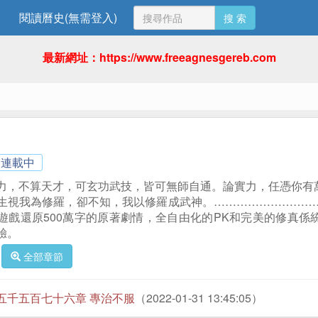
閱讀曆史(無需登入)
搜 索
最新網址：https://www.freeagnesgereb.com
連載中
力，不算天才，可玄功武技，皆可無師自通。論實力，任憑你有
生視我為修羅，卻不知，我以修羅成武神。…………………………
遊戲還原500萬字的原著劇情，全自由化的PK和完美的修真係
驗。
全部章節
五千五百七十六章 專治不服
（2022-01-31 13:45:05）