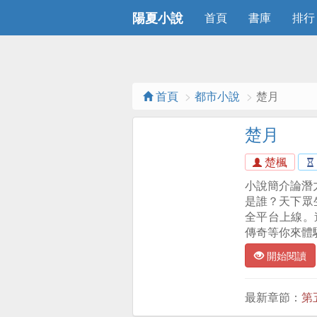
陽夏小說
首頁
書庫
排行
首頁
都市小說
楚月
楚月
楚楓
小說簡介論潛
是誰？天下眾
全平台上線。
傳奇等你來體
開始閱讀
最新章節：
第