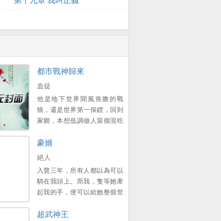
都市戰神歸來
血徒
他是地下世界聞風喪膽的戰
狼，還是世界第一保鏢，回到
家鄉，本想低調做人當個混吃
等死的小保安，卻不想因為曾
豪婿
經一次意外的邂逅，讓公司的
美女總裁認出來，並與他簽下
絕人
婚前協議，他能想起這個美女
入贅三年，所有人都以為可以
總裁是誰嗎？曾經的戰神雖已
騎在我頭上。而我，隻等她牽
卸甲，但是！若有戰，召必
起我的手，便可以給她整個世
回，戰必勝！。
界。新書期一天兩更，上架後
超武神王
三更。喜歡的多多支援，點個