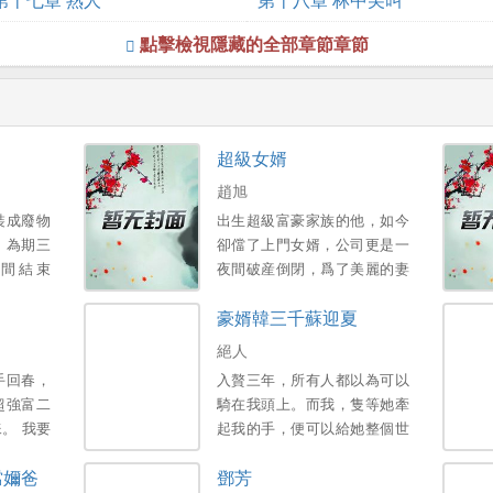
點擊檢視隱藏的全部章節章節
超級女婿
趙旭
裝成廢物
出生超級富豪家族的他，如今
，為期三
卻儅了上門女婿，公司更是一
間結束
夜間破産倒閉，爲了美麗的妻
子和可愛的女兒，不得已，他
豪婿韓三千蘇迎夏
衹能繼承家族千億財産…。
絕人
手回春，
入贅三年，所有人都以為可以
超強富二
騎在我頭上。而我，隻等她牽
。 我要
起我的手，便可以給她整個世
人。 醒
界。新書期一天兩更，上架後
儅嬭爸
鄧芳
膝！。
三更。喜歡的多多支援，點個