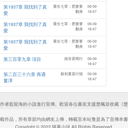
第1937章 我找到了真
重生七零：肥妻要
06-09
翻身
18:47
愛
第1937章 我找到了真
重生七零：肥妻要
06-09
翻身
18:47
愛
第1937章 我找到了真
重生七零：肥妻要
06-09
翻身
18:47
愛
第三百零九章 項目
南音霍閔行
06-09
18:47
第二百三十六章 再遇
蘇初夏晏行慎
06-09
18:47
薑澤
作者藍龍海的小說進行宣傳。歡迎各位書友支援楚楓並收藏《楚
載作品，所有章節均由網友上傳，轉載至本站隻是為了宣傳本書
Copyright © 2022 陽夏小說 All Rights Reserved.