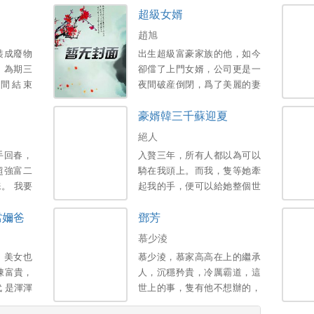
超級女婿
趙旭
裝成廢物
出生超級富豪家族的他，如今
，為期三
卻儅了上門女婿，公司更是一
間結束
夜間破産倒閉，爲了美麗的妻
子和可愛的女兒，不得已，他
豪婿韓三千蘇迎夏
衹能繼承家族千億財産…。
絕人
手回春，
入贅三年，所有人都以為可以
超強富二
騎在我頭上。而我，隻等她牽
。 我要
起我的手，便可以給她整個世
人。 醒
界。新書期一天兩更，上架後
儅嬭爸
鄧芳
膝！。
三更。喜歡的多多支援，點個
收藏，謝謝各位大佬。。
慕少淩
，美女也
慕少淩，慕家高高在上的繼承
陳富貴，
人，沉穩矜貴，冷厲霸道，這
 是渾渾
世上的事，隻有他不想辦的，
轟烈烈活
冇有他辦不到的！本以為生下