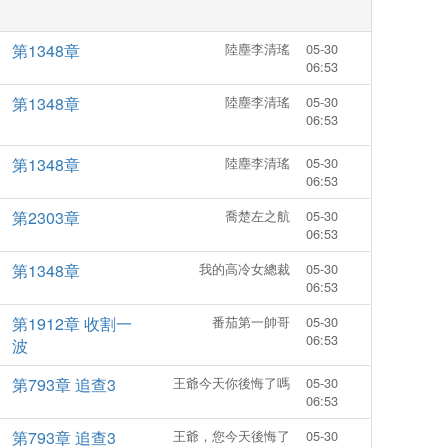
媳婦、可
孩子後跟他再無關係，豈料五
屬於自己
年後，男人拖著兩個萌寶把她
第1348章
陸塵李清瑤
05-30
攔在在員工宿舍樓下，眾目睽
06:53
睽！慕先生在所有人麵前高
冷，卻隻在她麵前熱情如
第1348章
陸塵李清瑤
05-30
火。。
06:53
第1348章
陸塵李清瑤
05-30
06:53
第2303章
喬楚左之航
05-30
06:53
第1348章
我的高冷女總裁
05-30
06:53
第1912章 收割一
番茄第一帥哥
05-30
06:53
波
第793章 追查3
王爺今天你後悔了嗎
05-30
06:53
第793章 追查3
王爺，您今天後悔了
05-30