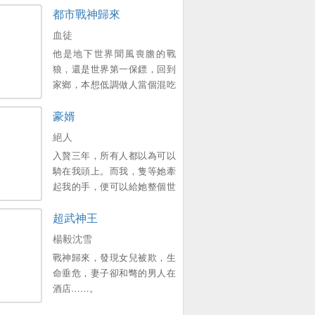
都市戰神歸來
血徒
他是地下世界聞風喪膽的戰
狼，還是世界第一保鏢，回到
家鄉，本想低調做人當個混吃
等死的小保安，卻不想因為曾
豪婿
經一次意外的邂逅，讓公司的
美女總裁認出來，並與他簽下
絕人
婚前協議，他能想起這個美女
入贅三年，所有人都以為可以
總裁是誰嗎？曾經的戰神雖已
騎在我頭上。而我，隻等她牽
卸甲，但是！若有戰，召必
起我的手，便可以給她整個世
回，戰必勝！。
界。新書期一天兩更，上架後
超武神王
三更。喜歡的多多支援，點個
收藏，謝謝各位大佬。。
楊毅沈雪
戰神歸來，發現女兒被欺，生
命垂危，妻子卻和彆的男人在
酒店……。