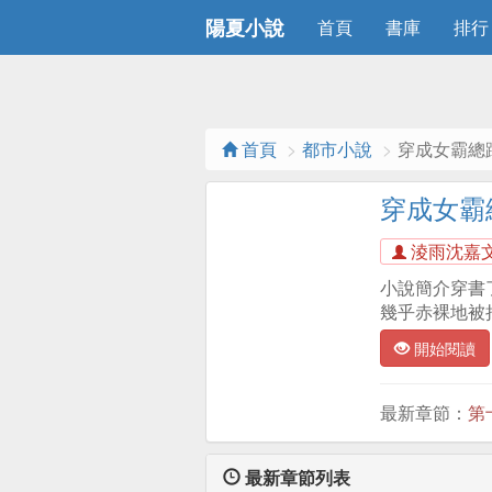
陽夏小說
首頁
書庫
排行
首頁
都市小說
穿成女霸總
穿成女霸
淩雨沈嘉
小說簡介穿書
幾乎赤裸地被
開始閱讀
最新章節：
第
最新章節列表