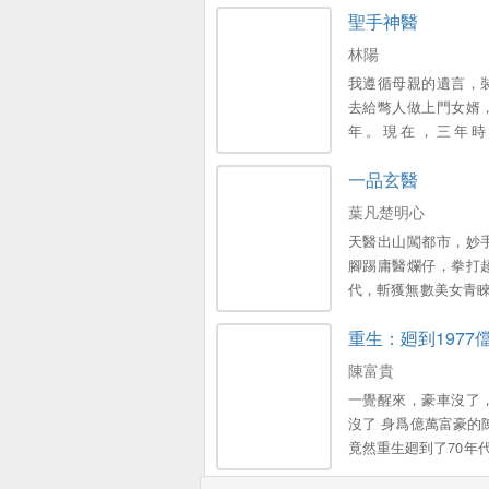
聖手神醫
林陽
我遵循母親的遺言，
去給彆人做上門女婿
年。現在，三年時
了...。
一品玄醫
葉凡楚明心
天醫出山闖都市，妙
腳踢庸醫爛仔，拳打
代，斬獲無數美女青睞
當這世間最逍遙快活的
重生：廻到1977
握天下權，醉臥美人
陳富貴
一覺醒來，豪車沒了
沒了 身爲億萬富豪的
竟然重生廻到了70年代
噩噩過一生，還是轟