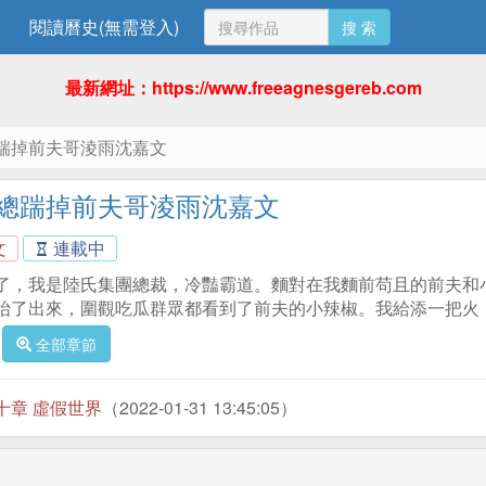
閱讀曆史(無需登入)
搜 索
最新網址：https://www.freeagnesgereb.com
踹掉前夫哥淩雨沈嘉文
總踹掉前夫哥淩雨沈嘉文
文
連載中
了，我是陸氏集團總裁，冷豔霸道。麵對在我麵前苟且的前夫和
抬了出來，圍觀吃瓜群眾都看到了前夫的小辣椒。我給添一把火
全部章節
十章 虛假世界
（2022-01-31 13:45:05）