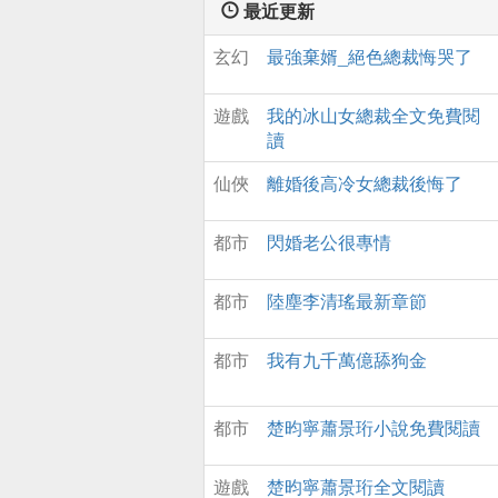
一世？爲了嬌滴滴的
最近更新
愛的閨女，他要創造
玄幻
最強棄婿_絕色總裁悔哭了
的商業帝國。
遊戲
我的冰山女總裁全文免費閱
讀
仙俠
離婚後高冷女總裁後悔了
都市
閃婚老公很專情
都市
陸塵李清瑤最新章節
都市
我有九千萬億舔狗金
都市
楚昀寧蕭景珩小說免費閱讀
遊戲
楚昀寧蕭景珩全文閱讀