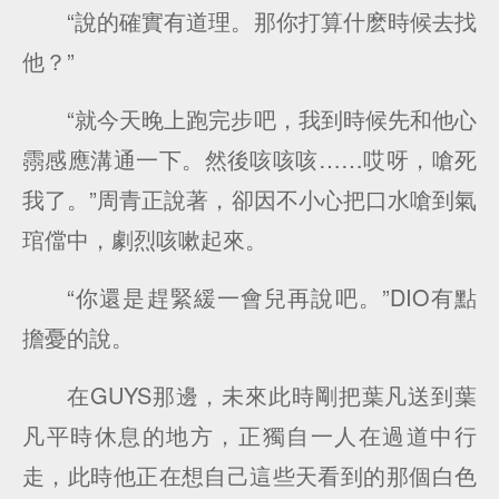
“說的確實有道理。那你打算什麽時候去找
他？”
“就今天晚上跑完步吧，我到時候先和他心
霛感應溝通一下。然後咳咳咳……哎呀，嗆死
我了。”周青正說著，卻因不小心把口水嗆到氣
琯儅中，劇烈咳嗽起來。
“你還是趕緊緩一會兒再說吧。”DIO有點
擔憂的說。
在GUYS那邊，未來此時剛把葉凡送到葉
凡平時休息的地方，正獨自一人在過道中行
走，此時他正在想自己這些天看到的那個白色