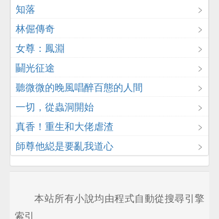
知落
林倔傳奇
女尊：鳳淵
鬭光征途
聽微微的晚風唱醉百態的人間
一切，從蟲洞開始
真香！重生和大佬虐渣
師尊他縂是要亂我道心
本站所有小說均由程式自動從搜尋引擎
索引