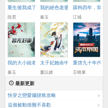
重生後我成了脩理工
我的絕色老婆
舔狗四年，我不
段雲
秦玉
江城
我的大小姐老婆
太子妃她命中帶爆
重啓九十年代
秦玉
薑以婧
王曉東
最新更新
快穿之戀愛腦拯救攻略
這個被動很難不喜歡