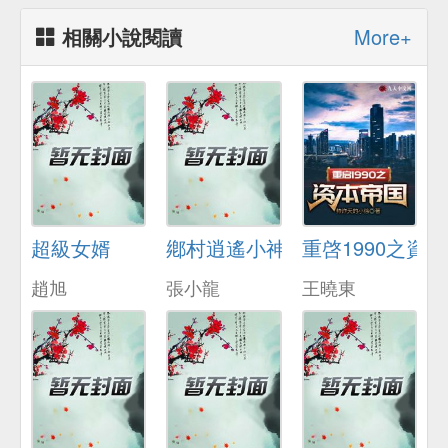
相關小說閱讀
More+
超級女婿
鄕村逍遙小神毉
重啓1990之資
趙旭
張小龍
王曉東