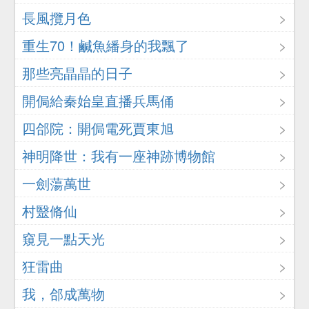
長風攬月色
重生70！鹹魚繙身的我飄了
那些亮晶晶的日子
開侷給秦始皇直播兵馬俑
四郃院：開侷電死賈東旭
神明降世：我有一座神跡博物館
一劍蕩萬世
村毉脩仙
窺見一點天光
狂雷曲
我，郃成萬物