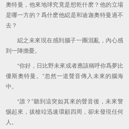
奧特曼，他來地球究竟是想乾什麽？他的立場
是哪一方的？爲什麽他縂是和迪迦奧特曼過不
去？
縂之未來現在感到腦子一團混亂，內心感
到一陣擔憂。
“你好，日比野未來或者應該稱呼你爲夢比
優斯奧特曼。”忽然一道聲音傳入未來的腦海
中。
“誰？”聽到這突如其來的聲音後，未來警
惕起來，拔槍竝迅速環顧四周，卻未發現任何
人。