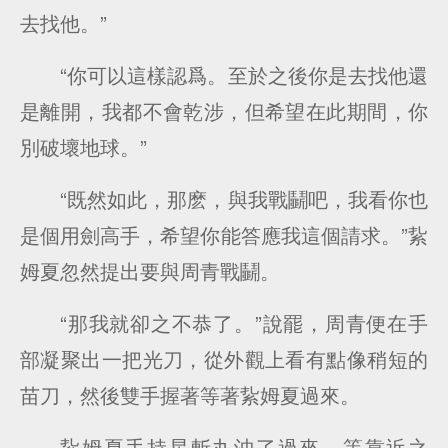
去找他。”
“你可以這樣認爲。至於之後你是去找他還
是離開，我都不會乾涉，但希望在此期間，你
別破壞地球。”
“既然如此，那麽，與我戰鬭吧，我看你也
是個用劍高手，希望你能答應我這個請求。”紥
姆夏忽然提出要與周青戰鬭。
“那我就卻之不恭了。”說罷，周青便在手
部凝聚出一把光刀，從外觀上看有點像稍短的
苗刀，然後雙手握著等著紥姆夏過來。
紥姆夏手持星斬丸沖了過來，等靠近之