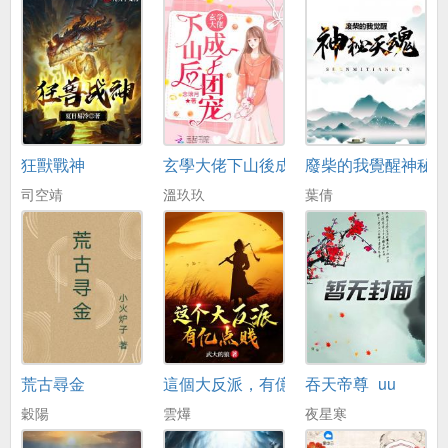
狂獸戰神
玄學大佬下山後成了團寵
廢柴的我覺醒神秘
司空靖
溫玖玖
葉倩
荒古尋金
這個大反派，有億點賤
吞天帝尊_uu
穀陽
雲爗
夜星寒