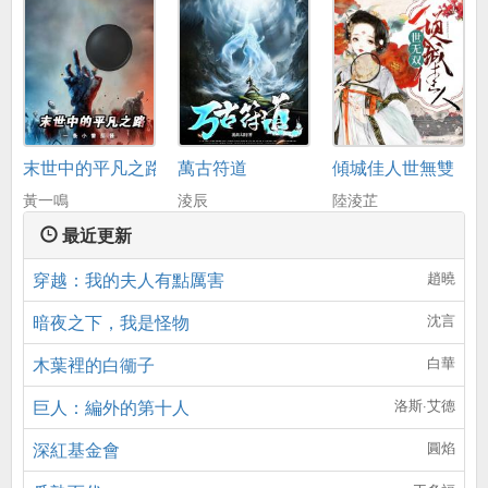
末世中的平凡之路
萬古符道
傾城佳人世無雙
黃一鳴
淩辰
陸淩芷
最近更新
穿越：我的夫人有點厲害
趙曉
暗夜之下，我是怪物
沈言
木葉裡的白衚子
白華
巨人：編外的第十人
洛斯·艾德
深紅基金會
圓焰