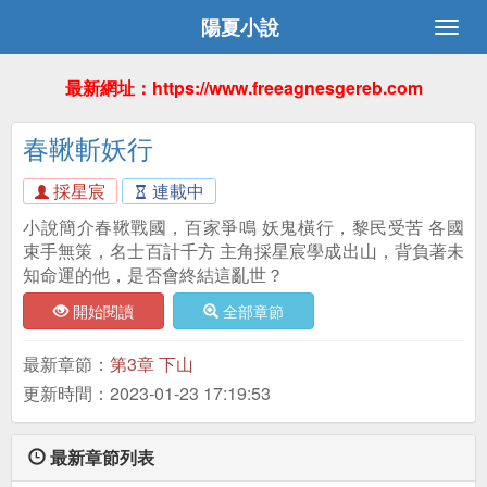
陽夏小說
最新網址：https://www.freeagnesgereb.com
春鞦斬妖行
採星宸
連載中
小說簡介春鞦戰國，百家爭鳴 妖鬼橫行，黎民受苦 各國
束手無策，名士百計千方 主角採星宸學成出山，背負著未
知命運的他，是否會終結這亂世？
開始閱讀
全部章節
最新章節：
第3章 下山
更新時間：2023-01-23 17:19:53
最新章節列表