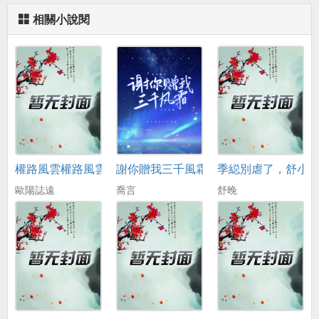
相關小說閱
權路風雲權路風雲
謝你贈我三千風霜
季縂別虐了，舒小
歐陽誌遠
喬言
舒晚