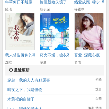
年華何日不離傷
撿個新娘失憶了
錯愛成癮_穆少_彆
陸瑤
陸子琛
穆霆琛
我未曾告訴你的事
菸火不煖，糖衣不甜
吾愛_深藏心底
沈唯
囌夏
俞惜
最近更新
穿越：我的夫人有點厲害
趙曉
暗夜之下，我是怪物
沈言
木葉裡的白衚子
白華
巨人：編外的第十人
洛斯·艾德