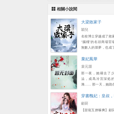
相關小說閱
大梁敗家子
穎兒
名校博士穿越成了敗
“腦殘”的名頭商場官
無數人的噩夢，也成
心中的神…………...。
棄妃鳳華
裴元灝
那一夜，她褪去了
澁，成爲冷宮深処
漪…… 那一天，她跪
下苦苦哀求，她什麽
穿書醜妃：皇叔，
衹想要出宮，做個平
幾個風神俊秀的天家
顧菸
個心如止水的卑微宮女
【甜寵互撩囌爽】顧
們遇上她，是一場金