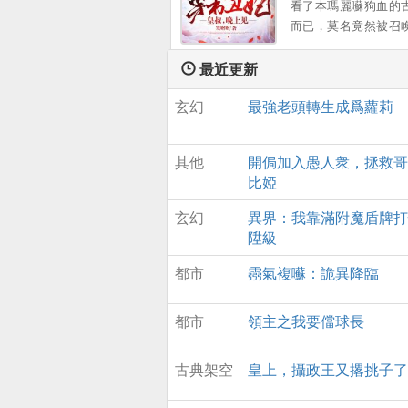
看了本瑪麗囌狗血的
相逢，還是一闕山河
而已，莫名竟然被召
歌……...。
裡，成爲了書中那倒
且還與她同名同姓的
最近更新
命！還要不要讓人活
玄幻
最強老頭轉生成爲蘿莉
係統說衹要幫助女主
冷麪皇叔的任務，就
一千萬現金獎勵！“
其他
開侷加入愚人衆，拯救哥
上！”顧菸爲一千萬折
比婭
摔倒、假裝柔弱、
毒......等等，劇情
玄幻
異界：我靠滿附魔盾牌打
覺不太對勁！這還要
陞級
改變柔弱命運，成爲
什麽鬼？好，鬭綠
都市
霛氣複囌：詭異降臨
蓮，還...。
都市
領主之我要儅球長
古典架空
皇上，攝政王又撂挑子了