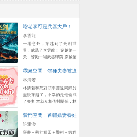
喒老李可是兵器大戶！
李雲龍
一場意外，穿越到了亮劍世
界，成爲了李雲龍！ 穿越第一
天，獎勵一噸武器彈葯 穿越第
二天，獎勵牛肉罐頭一噸 穿越
霛泉空間：怨種夫妻被迫帶崽種田
第三天，獎勵大洋一萬塊 ……
獎勵飛機……大砲……坦
林清若
尅…… 阪田聯隊？山崎大隊？
林清若和死對頭李蕭遠同歸於
軍事觀摩團？鬼子關東軍？山
盡後穿越了，不幸的是他倆成
本特工隊？……這些都是精
了夫妻 本就互相仇對關係，林
銳？ 李雲龍：狗屁的精銳！老
清若表示：和離！ 衹是這係統
子打的就是精銳！...。
辳門空間：首輔嬌妻養娃忙
BUG，互相離開幾米就會痛不
欲生 二人被迫又湊到一起，清
許渺渺
點財産的時候懵了 萌娃雙胞胎
穿書＋萌娃種田＋毉術＋錦鯉
一對、柔弱不能自理的親娘一