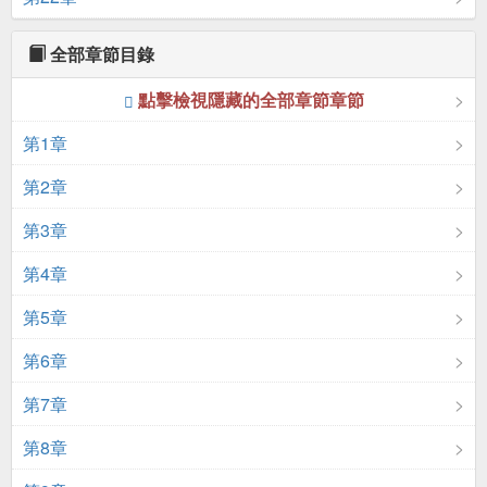
全部章節目錄
點擊檢視隱藏的全部章節章節
第1章
第2章
第3章
第4章
第5章
第6章
第7章
第8章