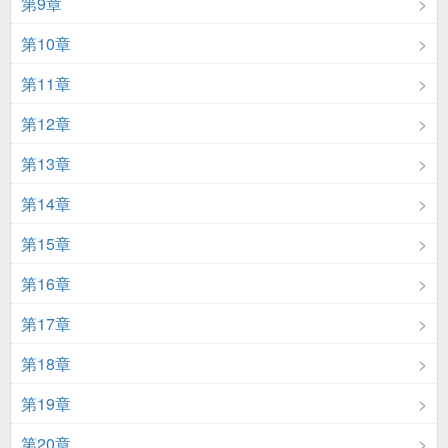
第9章
第10章
第11章
第12章
第13章
第14章
第15章
第16章
第17章
第18章
第19章
第20章