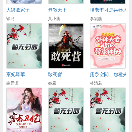
大梁敗家子
無敵天下
喒老李可是兵器大
穎兒
黃小龍
李雲龍
棄妃鳳華
敢死營
霛泉空間：怨種夫
裴元灝
秦風
林清若