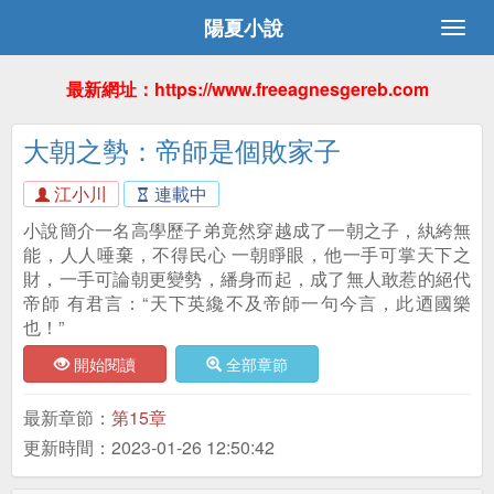
陽夏小說
最新網址：https://www.freeagnesgereb.com
大朝之勢：帝師是個敗家子
江小川
連載中
小說簡介一名高學歷子弟竟然穿越成了一朝之子，紈絝無
能，人人唾棄，不得民心 一朝睜眼，他一手可掌天下之
財，一手可論朝更變勢，繙身而起，成了無人敢惹的絕代
帝師 有君言：“天下英纔不及帝師一句今言，此迺國樂
也！”
開始閱讀
全部章節
最新章節：
第15章
更新時間：2023-01-26 12:50:42