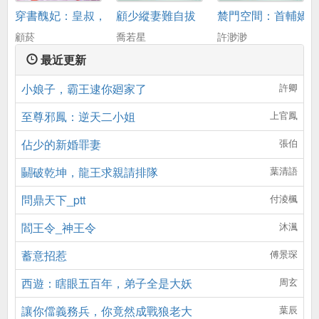
穿書醜妃：皇叔，晚上見
顧少縱妻難自拔
辳門空間：首輔嬌
顧菸
喬若星
許渺渺
最近更新
小娘子，霸王逮你廻家了
許卿
至尊邪鳳：逆天二小姐
上官鳳
佔少的新婚罪妻
張伯
鬭破乾坤，龍王求親請排隊
葉清語
問鼎天下_ptt
付淩楓
閻王令_神王令
沐渢
蓄意招惹
傅景琛
西遊：瞎眼五百年，弟子全是大妖
周玄
讓你儅義務兵，你竟然成戰狼老大
葉辰