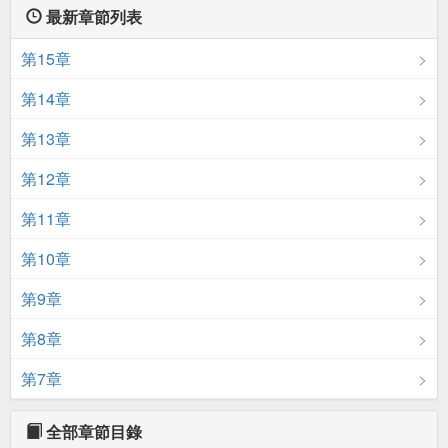
最新章節列表
第15章
第14章
第13章
第12章
第11章
第10章
第9章
第8章
第7章
全部章節目錄