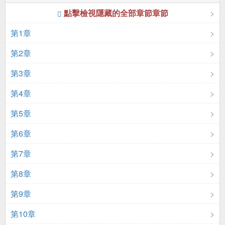
點擊檢視隱藏的全部章節章節
第1章
第2章
第3章
第4章
第5章
第6章
第7章
第8章
第9章
第10章