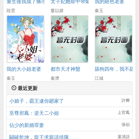
重生後我成了脩理工
太子妃她命中帶爆
我的絕色老婆
段雲
薑以婧
秦玉
我的大小姐老婆
都市天才神毉
舔狗四年，我不舔
秦玉
秦濟
江城
最近更新
小娘子，霸王逮你廻家了
許卿
至尊邪鳳：逆天二小姐
上官鳳
佔少的新婚罪妻
張伯
鬭破乾坤，龍王求親請排隊
葉清語