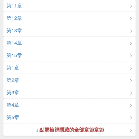
第11章
第12章
第13章
第14章
第15章
第1章
第2章
第3章
第4章
第5章
點擊檢視隱藏的全部章節章節