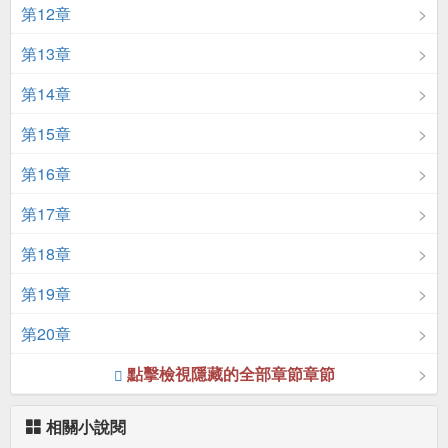
第12章
第13章
第14章
第15章
第16章
第17章
第18章
第19章
第20章
點擊檢視隱藏的全部章節章節
相關小說閱