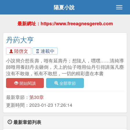
陽夏小說
最新網址：https://www.freeagnesgereb.com
丹葯大亨
陸啓文
連載中
小說簡介想長壽，喒有延壽丹；想隂人，嘿嘿……清純導
師喒用養顔丹去砸倒，天上的仙子喒用仙丹引得謫落凡塵
沒有不敢做，衹有不敢想，一切的精彩盡在本書
開始閱讀
全部章節
最新章節：
第30章
更新時間：2023-01-23 17:26:14
最新章節列表