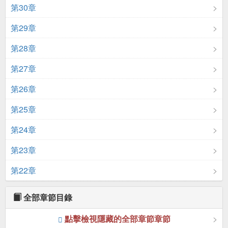
第30章
第29章
第28章
第27章
第26章
第25章
第24章
第23章
第22章
全部章節目錄
點擊檢視隱藏的全部章節章節