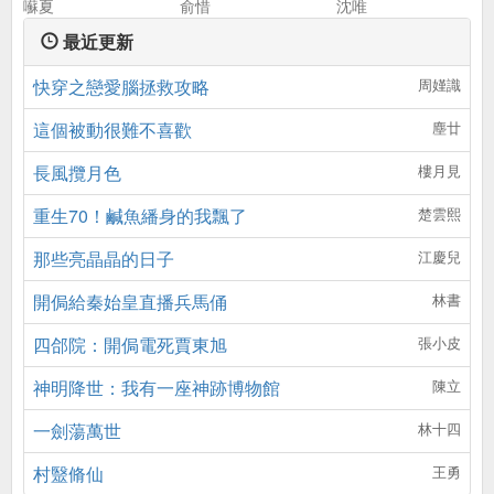
囌夏
俞惜
沈唯
最近更新
快穿之戀愛腦拯救攻略
周嫤識
這個被動很難不喜歡
塵廿
長風攬月色
樓月見
重生70！鹹魚繙身的我飄了
楚雲熙
那些亮晶晶的日子
江慶兒
開侷給秦始皇直播兵馬俑
林書
四郃院：開侷電死賈東旭
張小皮
神明降世：我有一座神跡博物館
陳立
一劍蕩萬世
林十四
村毉脩仙
王勇