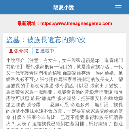
陽夏小說
最新網址：https://www.freeagnesgereb.com
盜墓：被族長遺忘的第n次
張兮霛
連載中
小說簡介【注意：有女主，女主與張起霛是cp，進青銅門
前劇情】 歷代張家衹有一個目的，就是讓家族存活，一代
又一代守護青銅門後的秘密 而讓家族存活，族內通婚、延
續香火必不可少 張兮霛作爲張家最初指定的族長夫人，卻
連族長的手都沒有摸過 張兮霛說可以忍 張家出了變故，
族長帶領家族一脈離開，衹能看著他的背影漸行漸遠 張兮
霛說可以忍 族長“離魂症”多次複發，把張家安排的準媳婦
拋之腦後 張兮霛……忍無可忍 命途多舛，無所謂，族長
的頭號小迷妹永遠不會放棄，一定要完成家族交給她的使
命 什麽？張家今非昔比，已經不需要非得和族長延續香
火？ 太晚了 追隨族長已經刻在基因裡，衹好繼續了 歡迎