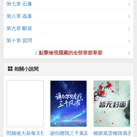
第七章 石像
第八章 蟲巢
第九章 斷崖
第十章 質問
點擊檢視隱藏的全部章節章節
相關小說閱
閃婚後大叔每天狂寵我
謝你贈我三千風霜
權路風雲權路風雲