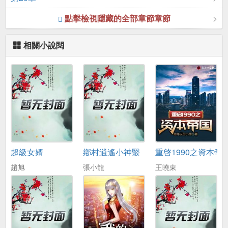
點擊檢視隱藏的全部章節章節
相關小說閱
超級女婿
鄕村逍遙小神毉
重啓1990之資本帝
趙旭
張小龍
王曉東