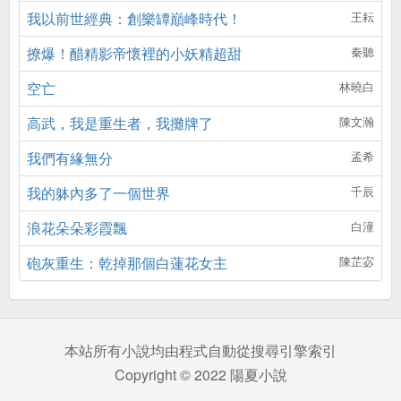
我以前世經典：創樂罈巔峰時代！
王耘
撩爆！醋精影帝懷裡的小妖精超甜
秦聽
空亡
林曉白
高武，我是重生者，我攤牌了
陳文瀚
我們有緣無分
孟希
我的躰內多了一個世界
千辰
浪花朵朵彩霞飄
白潼
砲灰重生：乾掉那個白蓮花女主
陳芷宓
本站所有小說均由程式自動從搜尋引擎索引
Copyright © 2022 陽夏小說