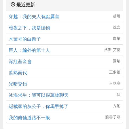
最近更新
穿越：我的夫人有點厲害
趙曉
暗夜之下，我是怪物
沈言
木葉裡的白衚子
白華
巨人：編外的第十人
洛斯·艾德
深紅基金會
圓焰
瓜熟而代
王多福
光暗交錯
玉唸塵
冰海求生：我可以跟萬物聊天
我
縂裁家的灰公子，你馬甲掉了
方酌
我的脩仙道路不一般
劉尋子翊