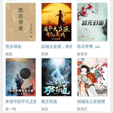
荒古尋金
這個大反派，有億點賤
吞天帝尊_uu
穀陽
雲爗
夜星寒
末世中的平凡之路
萬古符道
傾城佳人世無雙
黃一鳴
淩辰
陸淩芷