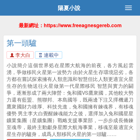
陽夏小說
最新網址：https://www.freeagnesgereb.com
第一頭驢
李大白
連載中
小說簡介這個世界処在星際大航海的前夜，各方風起雲
湧，爭做移民火星第一波勢力 由於火星生存環境惡劣，各
方都在嘗試探索擁有人類意識和智慧但比人類更適宜火星
生存的生物送往火星做第一代星際移民 智慧與實力的鬭
爭，逐漸形成了兩大陣營：兔和國VS鷹衆國，其他較大勢
力還有藍盟、熊聯邦、本島國等，既兩邊下注又擇機遞刀
鷹衆國財力雄厚、科技先進，兔和國擁有鍊魂界，有移魂
優勢 男主李大白覺醒鍊魂能力之後，選擇加入兔和國星星
鑛業集團（星鑛集團）戰略支援事業部，一步步成長脩鍊
至魂帝，最終主動獻身星際大航海事業，移魂至最適宜火
星生存的驢身，成爲人類移民火星的第一頭驢……