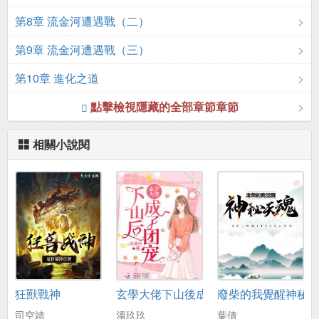
第8章 流金河遭遇戰（二）
第9章 流金河遭遇戰（三）
第10章 進化之道
點擊檢視隱藏的全部章節章節
相關小說閱
狂獸戰神
玄學大佬下山後成了團寵
廢柴的我覺醒神秘
司空靖
溫玖玖
葉倩