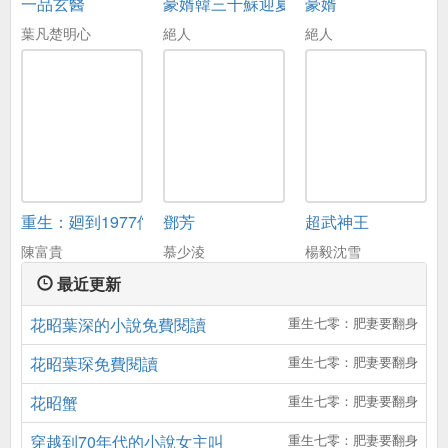
一品玄醫
豪婿韓三千蘇迎夏
豪婿
葉凡楚明心
絕人
絕人
重生：廻到1977儅嬭爸
鄧芳
超武神王
陳富貴
慕少淩
楊毅沈雪
最近更新
花昭葉深的小說免費閱讀
重生七零：肥妻要翻身
花昭葉琛免費閱讀
重生七零：肥妻要翻身
花昭蟹
重生七零：肥妻要翻身
穿越到70年代的小說女主叫
重生七零：肥妻要翻身