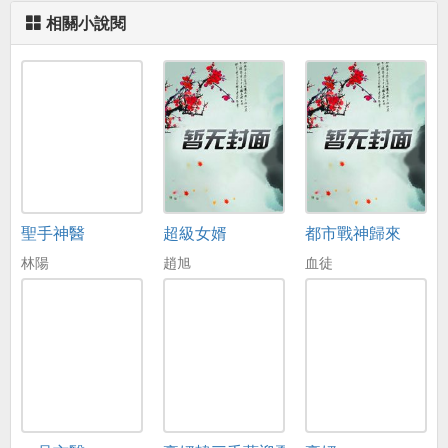
相關小說閱
聖手神醫
超級女婿
都市戰神歸來
林陽
趙旭
血徒