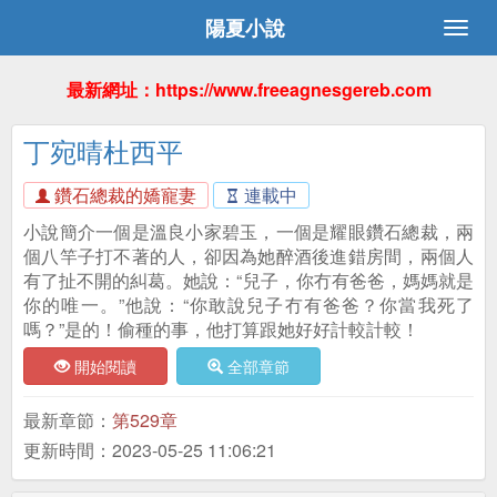
陽夏小說
最新網址：https://www.freeagnesgereb.com
丁宛晴杜西平
鑽石總裁的嬌寵妻
連載中
小說簡介一個是溫良小家碧玉，一個是耀眼鑽石總裁，兩
個八竿子打不著的人，卻因為她醉酒後進錯房間，兩個人
有了扯不開的糾葛。她說：“兒子，你冇有爸爸，媽媽就是
你的唯一。”他說：“你敢說兒子冇有爸爸？你當我死了
嗎？”是的！偷種的事，他打算跟她好好計較計較！
開始閱讀
全部章節
最新章節：
第529章
更新時間：2023-05-25 11:06:21