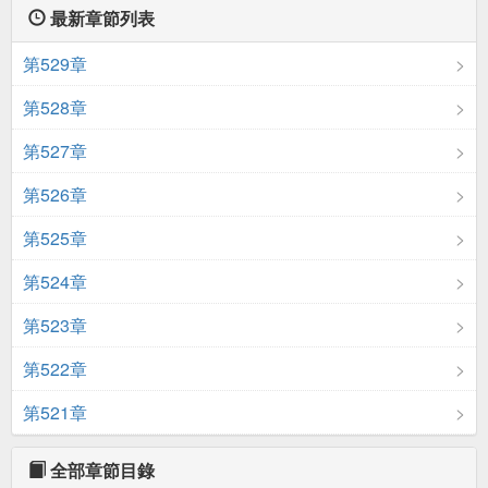
最新章節列表
第529章
第528章
第527章
第526章
第525章
第524章
第523章
第522章
第521章
全部章節目錄