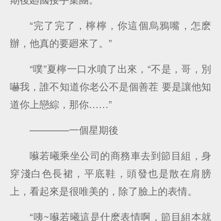
“完了完了，檸檸，你這個烏鴉嘴，怎麽
辦，他真的要廻來了。”
“噗”夏檸一口水噴了出來，“不是，哥，別
嚇我，誰不知道你老公不是個善茬 要是讓他知
道你上戀綜，那你……”
————一個星期後
囌若曦乘坐公司的商務車去到節目組，身
穿淺白色長裙，平底鞋，頭發也是散在肩膀
上，看起來是很唯美的，除了臉上的表情。
“咦~囌若曦這是什麽表情啊，節目組本就