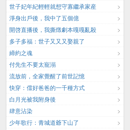
世子妃年紀輕輕就想守寡繼承家産
淨身出戶後，我中了五個億
開啓直播後，我撕燬劇本嘎嘎亂殺
多子多福：世子又又又娶親了
締約之魂
付先生不要太寵溺
流放前，全家覺醒了前世記憶
快穿：儅好爸爸的一千種方式
白月光被我附身後
肆意沾染
少年歌行：青城道爺下山了