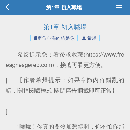
第1章 初入職場
第1章 初入職場
定位心海的錨是你
希煜
希煜提示您：看後求收藏(https://www.fre
eagnesgereb.com)，接著再看更方便。
[ 【作者希煜提示：如果章節內容錯亂的
話，關掉閱讀模式,關閉廣告攔截即可正常】
]
“曦曦！你真的要蓡加戀綜啊，你不怕你那