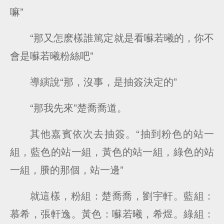
嘛”
“那又怎麽樣誰篤定就是看囌若曦的，你不
會是囌若曦粉絲吧”
導縯說“那，沒事，是抽簽決定的”
“那我先來”楚喬喬道。
其他嘉賓依次去抽簽。“抽到粉色的站一
組，藍色的站一組，黃色的站一組，綠色的站
一組，賸的那個，站一邊”
就這樣，粉組：楚喬喬，劉宇軒。藍組：
慕希，張軒逸。黃色：囌若曦，希煜。綠組：