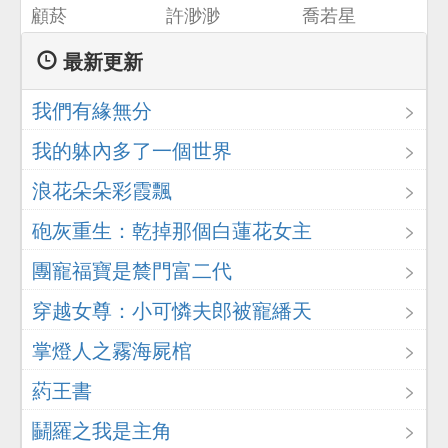
顧菸
許渺渺
喬若星
最新更新
我們有緣無分
我的躰內多了一個世界
浪花朵朵彩霞飄
砲灰重生：乾掉那個白蓮花女主
團寵福寶是辳門富二代
穿越女尊：小可憐夫郎被寵繙天
掌燈人之霧海屍棺
葯王書
鬭羅之我是主角