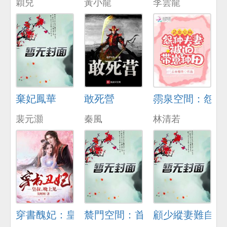
穎兒
黃小龍
李雲龍
棄妃鳳華
敢死營
霛泉空間：怨種
裴元灝
秦風
林清若
穿書醜妃：皇叔，晚上見
辳門空間：首輔嬌妻養娃忙
顧少縱妻難自拔