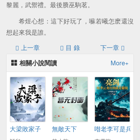
黎麗，武禦禮。最後賸巫駒茗。
希煜心想：這下好玩了，囌若曦怎麽還沒
想起來我是誰。
上一章
目 錄
下一章
相關小說閱讀
More+
大梁敗家子
無敵天下
喒老李可是兵器