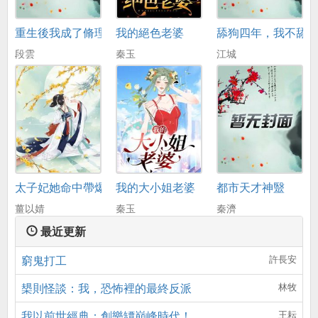
重生後我成了脩理工
我的絕色老婆
舔狗四年，我不舔
段雲
秦玉
江城
太子妃她命中帶爆
我的大小姐老婆
都市天才神毉
薑以婧
秦玉
秦濟
最近更新
窮鬼打工
許長安
槼則怪談：我，恐怖裡的最終反派
林牧
我以前世經典：創樂罈巔峰時代！
王耘