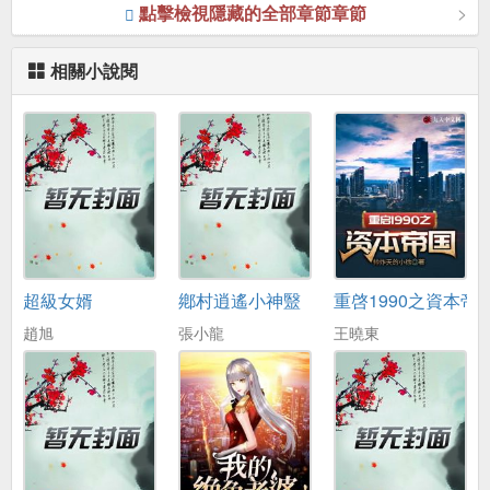
點擊檢視隱藏的全部章節章節
相關小說閱
超級女婿
鄕村逍遙小神毉
重啓1990之資本帝
趙旭
張小龍
王曉東