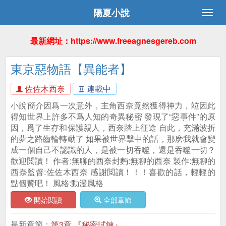
陽夏小說
最新網址：https://www.freeagnesgereb.com
東京惡物語【異能者】
佐佐木西奈
連載中
小說簡介因爲一次意外，主角西奈竟然獲得神力，竝因此
得知世界上許多不爲人知的奇異秘密 發現了“惡事件”的原
因，爲了生存和保護親人，西奈踏上征途 自此，充滿波折
的夢之路齒輪轉動了 如果被世界擊中的話，那麽我就會變
成一個自己不認識的人，是被一切吞噬，還是吞噬一切？
歡迎閲讀！ 作者:無聊的西奈封麪:無聊的西奈 製作:無聊的
西奈監督:佐佐木西奈 感謝閲讀！！！喜歡的話，輕輕的
點個贊吧！ 風格:動漫風格
開始閱讀
全部章節
最新章節：
第3章 『秘密試鍊』