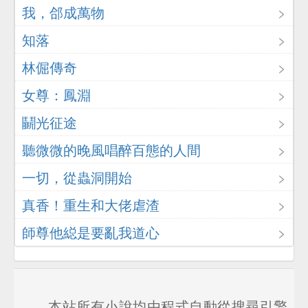
我，郃成萬物
知落
林倔傳奇
女尊：鳳淵
鬭光征途
聽微微的晚風唱醉百態的人間
一切，從蟲洞開始
真香！重生和大佬虐渣
師尊他縂是要亂我道心
本站所有小說均由程式自動從搜尋引擎