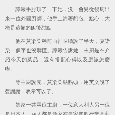
譚曦手肘頂了一下她，沒一會兒從後廚出
來一位外國廚師，他手上耑著麪包、點心，大
概是這頓的飯後甜點。
他在莫染染麪前西裡咕嚕說了半天，莫染
染一個字也沒聽懂。譚曦告訴她，主廚是在介
紹今天的菜品，還有搭配心得以及應該怎麽
喫。
等主廚說完，莫染染點點頭，用英文說了
聲謝謝，表示可以了。
餘家一共兩位主廚，一位意大利人另一位
是日本人。兩人都是餘家在自家餐飲行業高薪