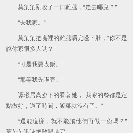
莫染染剛咬了一口雞腿，“走去哪兒？”
“去我家。”
莫染染把嘴裡的雞腿嚼完嚥下肚，“你不是
說你家很多人嗎？”
“可是我要喫飯。”
“那等我先喫完。”
譚曦居高臨下的看著她，“我家的餐都是定
點做好，過了時間，飯菜就沒有了。”
“還能這樣，就不能讓他們再做一份嗎？”
莫染染迅速把雞腿啃完。