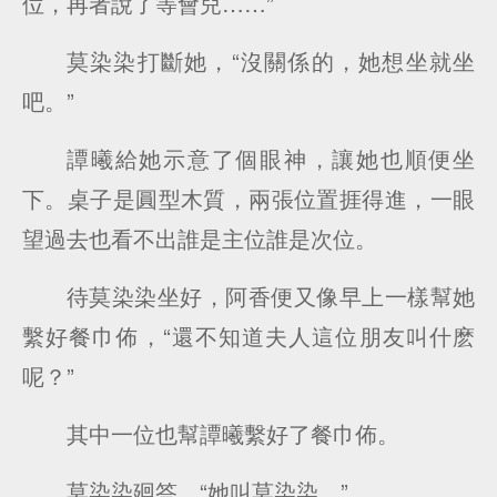
位，再者說了等會兒……”
莫染染打斷她，“沒關係的，她想坐就坐
吧。”
譚曦給她示意了個眼神，讓她也順便坐
下。桌子是圓型木質，兩張位置捱得進，一眼
望過去也看不出誰是主位誰是次位。
待莫染染坐好，阿香便又像早上一樣幫她
繫好餐巾佈，“還不知道夫人這位朋友叫什麽
呢？”
其中一位也幫譚曦繫好了餐巾佈。
莫染染廻答，“她叫莫染染。”