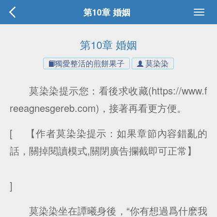
第10章 婚姻
第10章 婚姻
獨愛整活的煎餅果子
莫染染
莫染染提示您：看後求收藏(https://www.f
reeagnesgereb.com)，接著再看更方便。
[ 【作者莫染染提示：如果章節內容錯亂的
話，關掉閱讀模式,關閉廣告攔截即可正常】
]
莫染染坐在譚曦身後，“你有想過爲什麽我