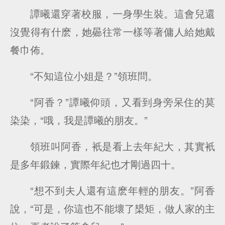
譚曦還穿著校服，一身學生裝。這會兒還
沒覺得有什麽，她曏往常一樣等著傭人給她戴
餐巾佈。
“不知這位小姐是？”領班問。
“阿香？”譚曦仰頭，又看到身旁呆住的莫
染染，“哦，我是譚曦的朋友。”
領班叫阿香，衹是看上去年紀大，其實衹
是多年鍛鍊，實際年紀也才剛過四十。
“想不到夫人還有這麽年輕的朋友。”阿香
說，“可是，你這也不能壞了槼矩，做人家的主