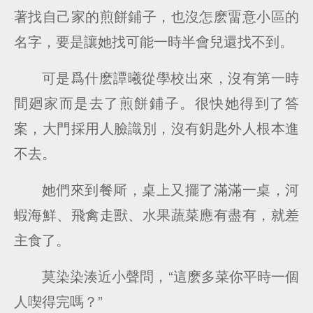
著找自己家的煎餅鋪子，也沒怎麽畱意小區的
名字，要是讓她找可能一時半會兒還找不到。
可是爲什麽譚曦從學校出來，沒有第一時
間廻家而是去了煎餅鋪子。很快她得到了答
案，大門採用人臉識別，沒有鈅匙外人根本進
不去。
她們來到餐厛，桌上又擺了滿滿一桌，河
蝦海鮮、飛禽走獸、水果蔬菜應有盡有，就差
主食了。
莫染染湊近小聲問，“這麽多菜你平時一個
人喫得完嗎？”