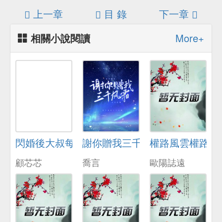
上一章
目 錄
下一章
相關小說閱讀
More+
閃婚後大叔每天狂寵我
謝你贈我三千風霜
權路風雲權路風
顧芯芯
喬言
歐陽誌遠