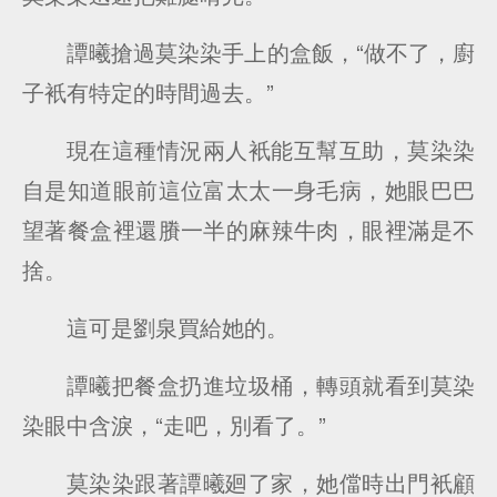
譚曦搶過莫染染手上的盒飯，“做不了，廚
子衹有特定的時間過去。”
現在這種情況兩人衹能互幫互助，莫染染
自是知道眼前這位富太太一身毛病，她眼巴巴
望著餐盒裡還賸一半的麻辣牛肉，眼裡滿是不
捨。
這可是劉泉買給她的。
譚曦把餐盒扔進垃圾桶，轉頭就看到莫染
染眼中含淚，“走吧，別看了。”
莫染染跟著譚曦廻了家，她儅時出門衹顧