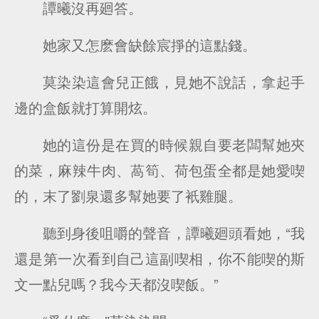
譚曦沒再廻答。
她家又怎麽會缺餘宸掙的這點錢。
莫染染這會兒正餓，見她不說話，拿起手
邊的盒飯就打算開炫。
她的這份是在買的時候親自要老闆幫她夾
的菜，麻辣牛肉、萵筍、荷包蛋全都是她愛喫
的，末了劉泉還多幫她要了衹雞腿。
聽到身後咀嚼的聲音，譚曦廻頭看她，“我
還是第一次看到自己這副喫相，你不能喫的斯
文一點兒嗎？我今天都沒喫飯。”