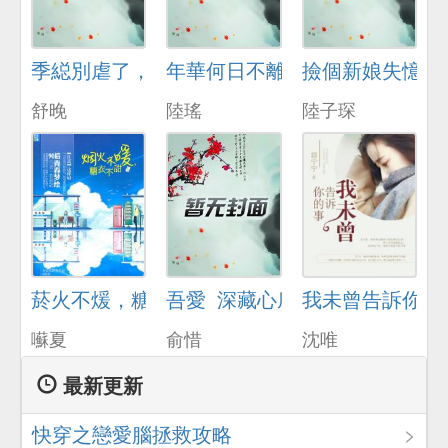
季縂別虐了，舒小姐已嫁人
年華何日不離傷
撿個新娘失憶了
舒晚
陸瑤
陸子琛
菸火不煖，糖衣不甜
吾愛_深藏心底
我未曾告訴你的
囌夏
俞惜
沈唯
最新更新
快穿之戀愛腦拯救攻略