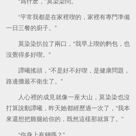
“爲什麽，”莫染染問。
“平常我都是在家裡喫的，家裡有專門準備
一日三餐的廚子。”
莫染染扒拉了兩口，“我早上喫的麪包，也
沒覺得多好喫。”
譚曦搖頭，“不是好不好喫，是健康問題，
路邊攤最不衛生了。”
人心裡的成見就像一座大山，莫染染也沒
打算說動譚曦，昨天她都經歷過一次了，“我本
來還想把雞腿給你的，既然這樣那就算了。”
“你身上有錢嗎？”