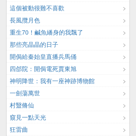
這個被動很難不喜歡
長風攬月色
重生70！鹹魚繙身的我飄了
那些亮晶晶的日子
開侷給秦始皇直播兵馬俑
四郃院：開侷電死賈東旭
神明降世：我有一座神跡博物館
一劍蕩萬世
村毉脩仙
窺見一點天光
狂雷曲