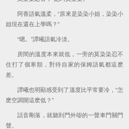
阿香語氣溫柔，“原來是染染小姐，染染小
姐現在還在上學嗎？”
“嗯。”譚曦語氣冷淡。
房間的溫度本來就低，一旁的莫染染忍不
住打了個寒顫，對待自家的保姆語氣都這麽
差。
譚曦也明顯感受到了溫度比平常要冷，“怎
麽空調開這麽低？”
話音剛落，就聽到門外嘭的一聲車門關門
聲。