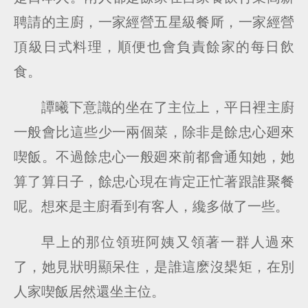
聘請的主廚，一家經營五星級餐厛，一家經營
頂級日式料理，順便也會負責餘家的每日飲
食。
譚曦下意識的坐在了主位上，平日裡主廚
一般會比這些少一兩個菜，除非是餘忠心廻來
喫飯。不過餘忠心一般廻來前都會通知她，她
算了算日子，餘忠心現在肯定正忙著跟誰聚餐
呢。想來是主廚看到有客人，纔多做了一些。
早上的那位領班阿姨又領著一群人過來
了，她見狀明顯呆住，是誰這麽沒槼矩，在別
人家喫飯居然還坐主位。