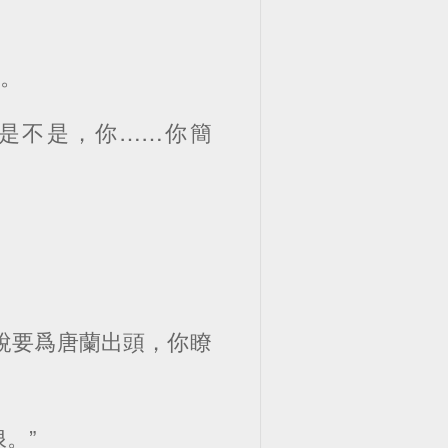
來。
是不是，你……你簡
說要爲唐蘭出頭，你瞭
。”